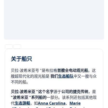
关于船只
贝拉-波希米亚号 "是布拉格
首艘全电动观光船
。这
艘超现代化的观光船是
我们
生态船队
中又一艘与众
不同的船。
贝拉-波希米亚 "这个名字
源于
公司的捷克传统
，是
"波希米亚 "系列船的
一部分。该系列还包括其他现
代
生态游船
，如
Anna Carolina
、
Marie