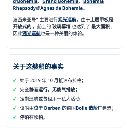
d'Bohemia
、
Grand Bohemia
、
Bohemia
Rhapsody
或
Agnes de Bohemia
。
波西米亚号
"
主要进行
观光巡航
，由于
上层甲板是
开放式的
，船上的
玻璃幕墙
也达到了
最大面积
，
因此
观光巡航
也是一种美丽的体验。
关于这艘船的事实
她于 2019 年 10 月抵达布拉格；
完全
静音运行，无废气排放；
定期巡航或包租用于私人活动；
该船由
位于 Derben 的
德国
Bolle 造船厂
建造；
停泊在坎帕
。