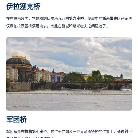
伊拉塞克桥
在布拉格境内，它是横跨伏尔塔瓦河的
第六座桥
。发展中的
斯米霍夫
区已无法
仅靠帕拉茨基桥满足需求，因此在新城和斯米霍夫之间建造了...
军团桥
军团桥是
布拉格第七座
桥。它位于弗朗茨一世皇帝原
链桥
的位置上，通过
射手