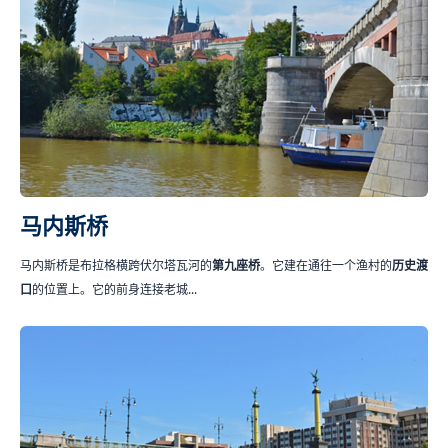
马内斯桥
马内斯桥是布拉格横跨伏尔塔瓦河的
第九座桥
。它建在通往一个渔村的
历史渡
口
的位置上。它的前身连接老城...