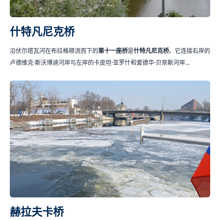
什特凡尼克桥
沿伏尔塔瓦河在布拉格顺流而下的
第十一座桥
是
什特凡尼克桥
。它连接右岸的
卢德维克·斯沃博迪河岸与左岸的卡皮坦·亚罗什和爱德华·贝奈斯河岸...
赫拉夫卡桥