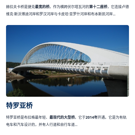
赫拉夫卡桥是捷克
最宽的桥
。作为横跨伏尔塔瓦河的
第十二座桥
，它连接卢德
维克·斯沃博迪河岸和罗汉河岸与卡皮坦·亚罗什河岸和布本斯凯河岸...
特罗亚桥
特罗亚桥是布拉格最年轻、
最现代的大型桥
。它于
2014年
开通。它是为有轨
电车和汽车设计的，并有人行道和自行车道...