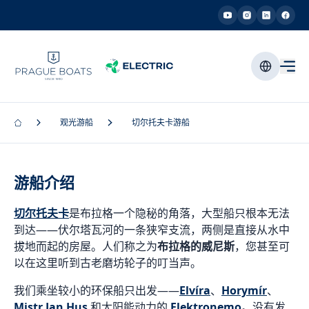
观光游船
切尔托夫卡游船
游船介绍
切尔托夫卡
是布拉格一个隐秘的角落，大型船只根本无法
到达——伏尔塔瓦河的一条狭窄支流，两侧是直接从水中
拔地而起的房屋。人们称之为
布拉格的威尼斯
，您甚至可
以在这里听到古老磨坊轮子的叮当声。
我们乘坐较小的环保船只出发——
Elvíra
、
Horymír
、
Mistr Jan Hus
和太阳能动力的
Elektronemo
。没有发