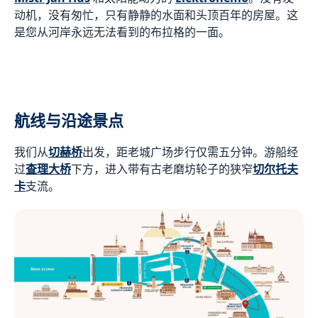
动机，没有匆忙，只有静静的水面和头顶百年的房屋。这
是您从河岸永远无法看到的布拉格的一面。
航线与沿途景点
我们从
切赫桥
出发，距老城广场步行仅需五分钟。游船经
过
查理大桥
下方，进入带有古老磨坊轮子的狭窄
切尔托夫
卡
支流。