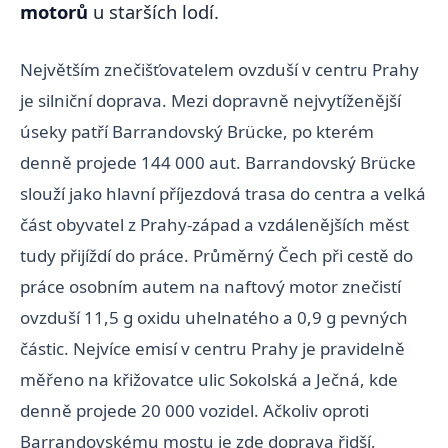
motorů
u starších lodí.
Největším znečišťovatelem ovzduší v centru Prahy
je silniční doprava. Mezi dopravně nejvytíženější
úseky patří Barrandovský Brücke, po kterém
denně projede 144 000 aut. Barrandovský Brücke
slouží jako hlavní příjezdová trasa do centra a velká
část obyvatel z Prahy-západ a vzdálenějších měst
tudy přijíždí do práce. Průměrný Čech při cestě do
práce osobním autem na naftový motor znečistí
ovzduší 11,5 g oxidu uhelnatého a 0,9 g pevných
částic. Nejvíce emisí v centru Prahy je pravidelně
měřeno na křižovatce ulic Sokolská a Ječná, kde
denně projede 20 000 vozidel. Ačkoliv oproti
Barrandovskému mostu je zde doprava řidší,