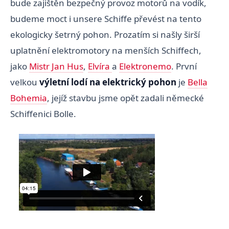
bude zajištěn bezpečný provoz motorů na vodík,
budeme moct i unsere Schiffe převést na tento
ekologicky šetrný pohon. Prozatím si našly širší
uplatnění elektromotory na menších Schiffech,
jako
Mistr Jan Hus
,
Elvíra
a
Elektronemo
. První
velkou
výletní lodí na elektrický pohon
je
Bella
Bohemia
, jejíž stavbu jsme opět zadali německé
Schiffenici Bolle.