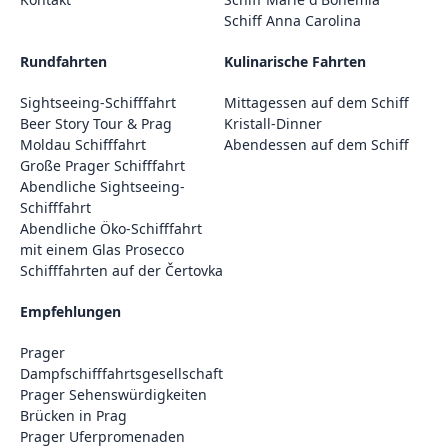
Schiff Anna Carolina
Rundfahrten
Kulinarische Fahrten
Sightseeing-Schifffahrt
Mittagessen auf dem Schiff
Beer Story Tour & Prag
Kristall-Dinner
Moldau Schifffahrt
Abendessen auf dem Schiff
Große Prager Schifffahrt
Abendliche Sightseeing-
Schifffahrt
Abendliche Öko-Schifffahrt
mit einem Glas Prosecco
Schifffahrten auf der Čertovka
Empfehlungen
Prager
Dampfschifffahrtsgesellschaft
Prager Sehenswürdigkeiten
Brücken in Prag
Prager Uferpromenaden