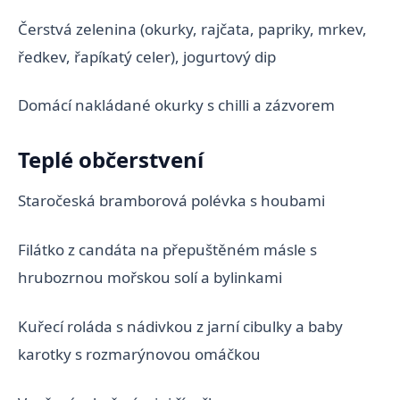
Čerstvá zelenina (okurky, rajčata, papriky, mrkev,
ředkev, řapíkatý celer), jogurtový dip
Domácí nakládané okurky s chilli a zázvorem
Teplé občerstvení
Staročeská bramborová polévka s houbami
Filátko z candáta na přepuštěném másle s
hrubozrnou mořskou solí a bylinkami
Kuřecí roláda s nádivkou z jarní cibulky a baby
karotky s rozmarýnovou omáčkou