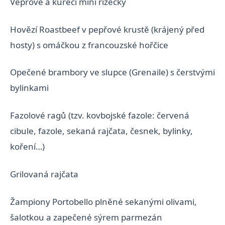
Vepřové a kuřecí mini řízečky
Hovězí Roastbeef v pepřové krustě (krájený před
hosty) s omáčkou z francouzské hořčice
Opečené brambory ve slupce (Grenaile) s čerstvými
bylinkami
Fazolové ragů (tzv. kovbojské fazole: červená
cibule, fazole, sekaná rajčata, česnek, bylinky,
koření…)
Grilovaná rajčata
Žampiony Portobello plněné sekanými olivami,
šalotkou a zapečené sýrem parmezán