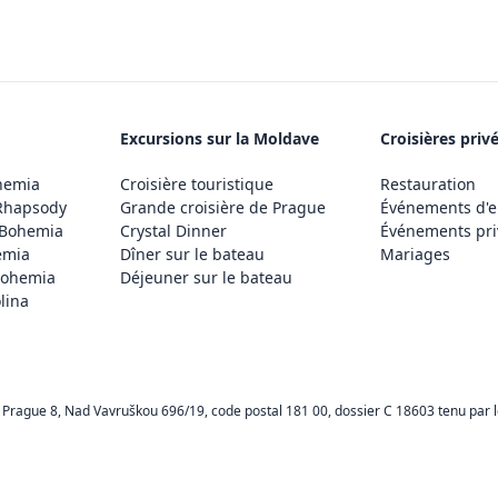
Excursions sur la Moldave
Croisières priv
hemia
Croisière touristique
Restauration
Rhapsody
Grande croisière de Prague
Événements d'e
 Bohemia
Crystal Dinner
Événements pri
emia
Dîner sur le bateau
Mariages
Bohemia
Déjeuner sur le bateau
lina
 Prague 8, Nad Vavruškou 696/19, code postal 181 00, dossier C 18603 tenu par le