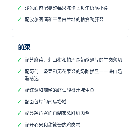
浅色面包配蔓越莓果冻卡芒贝尔奶酪小食
配波尔图酒和干邑白兰地的精瘦鸭肝酱
前菜
配芝麻菜、刺山柑和帕玛森奶酪薄片的牛肉薄切
配葡萄、坚果和无花果酱的奶酪拼盘——进口奶
酪精选
配红葱和辣椒的虾仁酸橘汁腌生鱼
配面包片的南瓜塔塔
配蔓越莓酱的自制家禽肝脏肉酱
配开心果和甜辣酱的鸡肉卷