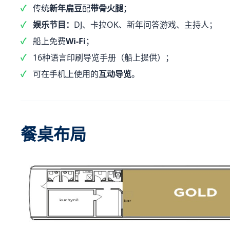
传统
新年扁豆
配
带骨火腿
；
娱乐节目：
DJ、卡拉OK、新年问答游戏、主持人；
船上免费
Wi-Fi
；
16种语言印刷导览手册（船上提供）；
可在手机上使用的
互动导览
。
餐桌布局