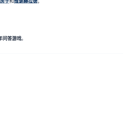
房子
和
维谢赫拉德
；
年问答游戏
。