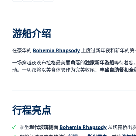
游船介绍
在豪华的
Bohemia Rhapsody
上度过新年夜和新年的第
一场穿越夜晚布拉格最美丽角落的
独家新年游船
等待着您
动。一切都将以美食体验作为完美收尾：
丰盛自助餐和全
行程亮点
乘坐
现代玻璃侧面
Bohemia Rhapsody
从切赫桥出