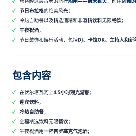
您将经过最古老的航行
船闸——斯米霍夫
，前往
跳舞的
节日布拉格
的绝美风光；
冷热自助餐以及精选酒精和非酒精
饮料
无限
畅饮
；
午夜祝酒
；
节日装饰和娱乐活动，包括
DJ、卡拉OK、主持人和新
包含内容
在伏尔塔瓦河上
4.5小时观光游船
；
迎宾饮料
；
冷热自助餐
；
全程精选
饮料
无限
畅饮
；
午夜祝酒用
一杯普罗塞克气泡酒
；