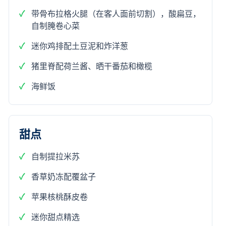
带骨布拉格火腿（在客人面前切割），酸扁豆，
自制腌卷心菜
迷你鸡排配土豆泥和炸洋葱
猪里脊配荷兰酱、晒干番茄和橄榄
海鲜饭
甜点
自制提拉米苏
香草奶冻配覆盆子
苹果核桃酥皮卷
迷你甜点精选