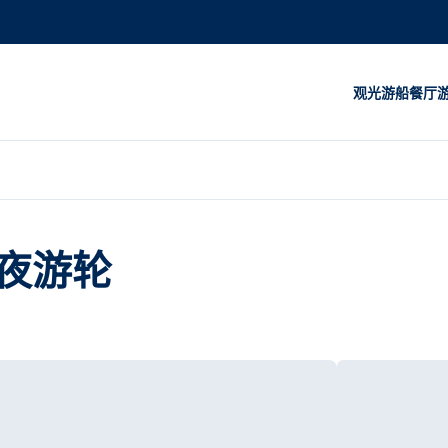
观光游船
餐厅
夜游轮