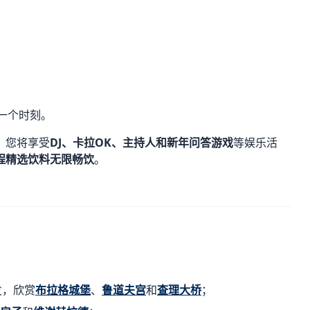
一个时刻。
。您将享受
DJ、卡拉OK、主持人和新年问答游戏
等娱乐活
程精选饮料无限畅饮
。
发，欣赏
布拉格城堡
、
鲁道夫宫
和
查理大桥
；