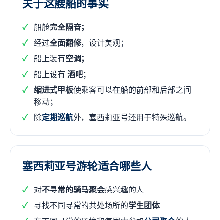
关于这艘船的事实
船舱
完全隔音；
经过
全面翻修
，设计美观；
船上装有
空调；
船上设有
酒吧
；
缩进式甲板
使乘客可以在船的前部和后部之间
移动；
除
定期巡航
外，塞西莉亚号还用于特殊巡航。
塞西莉亚号游轮适合哪些人
对
不寻常的骑马聚会
感兴趣的人
寻找不同寻常的共处场所的
学生团体