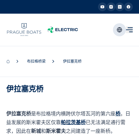
布拉格桥梁
伊拉塞克桥
伊拉塞克桥
伊拉塞克桥
是布拉格境内横跨伏尔塔瓦河的第六座
桥
。日
益发展的斯米霍夫区仅靠
帕拉茨基桥
已无法满足通行需
求，因此在
新城
和
斯米霍夫
之间建造了一座新桥。