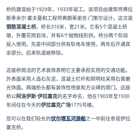
桥的建造始于1929年，1933年竣工。该项目由建筑师弗拉
斯季米尔·霍夫曼和工程师弗朗蒂谢克·门策尔设计。这次是
钢筋混凝土桥
。桥长310米，宽21米。它有5个混凝土桥
墩，外覆花岗岩块，并有6个抛物线形拱。桥分两个阶段
投入使用。先是中间部分供有轨电车使用，两年后开通其
余部分。后来轨道被移除。
这座桥简洁的艺术装饰表明它主要承担实用的交通功能。
外表面采用人造石灰泥，混凝土栏杆和照明柱采用石膏磨
光饰面。两端桥头都有装饰性喷泉和方尖碑的塔门。这座
桥以
阿洛伊斯·伊拉塞克
的名字命名，他在1903年至1930
年间住在今天的
伊拉塞克广场
1775号楼。
您可以在我们较长的
伏尔塔瓦河游船
之一中前往参观伊拉
塞克桥。