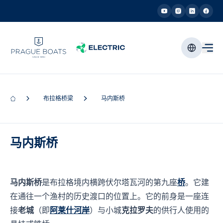
布拉格桥梁
马内斯桥
马内斯桥
马内斯桥
是布拉格境内横跨伏尔塔瓦河的第九座
桥
。它建
在通往一个渔村的历史渡口的位置上。它的前身是一座连
接
老城
（即
阿莱什河岸
）与小城
克拉罗夫
的供行人使用的