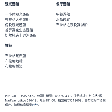
观光游船
餐厅游船
一小时观光游船
午餐游船
布拉格大型游船
水晶晚宴
傍晚观光游船
布拉格之夜晚宴游船
普罗赛克生态游船
切尔托夫卡运河游船
推荐
布拉格蒸汽船
布拉格地标
布拉格桥梁
PRAGUE BOATS s.r.o.，公司注册号：485 92 439，注册地址：布拉格8区，
Nad Vavruškou 696/19，邮编181 00，档案编号C 18603，由布拉格市法院
保存。法律信息请见
此处
。