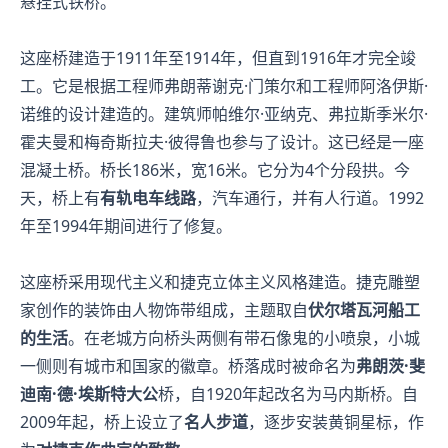
悬挂式铁桥。
这座桥建造于1911年至1914年，但直到1916年才完全竣
工。它是根据工程师弗朗蒂谢克·门策尔和工程师阿洛伊斯·
诺维的设计建造的。建筑师帕维尔·亚纳克、弗拉斯季米尔·
霍夫曼和梅奇斯拉夫·彼得鲁也参与了设计。这已经是一座
混凝土桥。桥长186米，宽16米。它分为4个分段拱。今
天，桥上有
有轨电车线路
，汽车通行，并有人行道。1992
年至1994年期间进行了修复。
这座桥采用现代主义和捷克立体主义风格建造。捷克雕塑
家创作的装饰由人物饰带组成，主题取自
伏尔塔瓦河船工
的生活
。在老城方向桥头两侧有带石像鬼的小喷泉，小城
一侧则有城市和国家的徽章。桥落成时被命名为
弗朗茨·斐
迪南·德·埃斯特大公
桥，自1920年起改名为马内斯桥。自
2009年起，桥上设立了
名人步道
，逐步安装黄铜星标，作