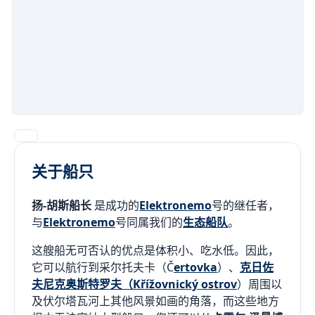
关于船只
扬-胡斯船长
是成功的
Elektronemo
号的继任者，
与
Elektronemo
号同属我们的
生态船队
。
这艘船无可否认的优点是体积小、吃水低。因此，
它可以航行到采尔托夫卡（Č
ertovka
）、
克日佐
夫尼克奥斯特罗夫（Křížovnický ostrov
）周围以
及伏尔塔瓦河上其他风景如画的角落，而这些地方