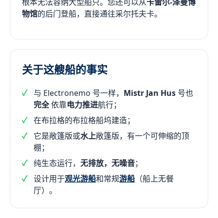
根本无法容纳大型船只。您还可以从
卡雷尔-泽曼博
物馆
的后门登船，直接通往采尔托夫卡。
关于这艘船的事实
与 Electronemo 号一样，
Mistr Jan Hus
号也
完全
依靠
电力推进
航行；
在布拉格的布拉格船坞建造；
它是敞篷版或
水上
敞篷版，有一个可伸缩的顶
棚；
纯生态运行，
无排放，无噪音
；
设计用于
观光游船
和常规
游船
（船上无餐
厅）。