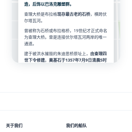
造，后饰以巴洛克雕塑群。
查理大桥是布拉格
现存最古老的石桥
，横跨伏
尔塔瓦河。
曾被称为石桥或布拉格桥，19世纪才正式命名
胡索瓦
为查理大桥。曾是连接伏尔塔瓦河两岸的唯一
通道。
建于被洪水摧毁的朱迪思桥原址上，
由查理四
世下令修建
。
奠基石于1357年7月9日清晨5时
31分铺设
，日期与时间经过精心选择。由著名
建筑师
彼得·帕尔雷日
主持建造。
大桥全长
515.76米
，宽约10米，建于16座拱
桥之上，由三座桥塔守护。桥上矗立着
30座以
巴洛克风格为主的雕像和雕塑群
，主要建于
1683至1714年间。
最著名的是圣内波穆克雕像。据传这位神父曾
从此桥被投入伏尔塔瓦河。传说中，触摸雕像
关于我们
下方的铜牌可保您重返布拉格。
我们的船队