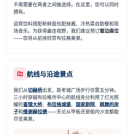
不再需要在两者之间做选择。在这里，您可以同时
拥有。
迎宾饮料搭配新鲜面包配抹酱、冷热菜自助餐和现
场音乐。为获得最佳视野，我们建议预订
窗边座位
——您将从前排欣赏布拉格美景。
航线与沿途景点
我们从
切赫桥
出发，距老城广场步行仅需五分钟。
三小时穿越布拉格市中心的航线充分利用了灯光照
耀的
查理大桥
、
布拉格城堡
、
国家剧院
、
跳舞的房
子
和
维谢赫拉德
——无论从甲板还是船内沙龙都能
尽览美景。