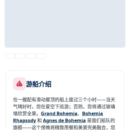
游船介绍
在一艘配有滑动屋顶的船上度过三个小时——当天
气晴好时，您在星空下巡游；否则，您将通过玻璃
墙欣赏全景。
Grand Bohemia
、
Bohemia
Rhapsody
和
Agnes de Bohemia
是我们船队的
旗舰——这个傍晚将精致用餐和美景完美融合，您