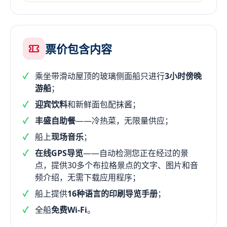
票价包含内容
乘坐带滑动屋顶的玻璃侧面船只进行
3小时傍晚
游船
；
迎宾饮料
和新鲜面包配抹酱；
丰盛自助餐
——冷热菜，无限量供应；
船上
现场音乐
；
在线GPS导览
——自动检测您正在经过的景
点，提供30多个布拉格景点的文字、图片和音
频介绍，无需下载应用程序；
船上提供
16种语言的印刷导览手册
；
全船
免费Wi-Fi
。