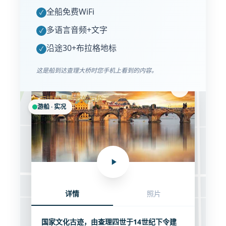
全船免费WiFi
✓
多语言音频+文字
✓
沿途30+布拉格地标
✓
这是船到达查理大桥时您手机上看到的内容。
查理大桥
布拉格最古老的石桥
游船 · 实况
小城广场
帕日
宽街
详情
照片
查理大桥
国家文化古迹，由查理四世于14世纪下令建
卡洛瓦