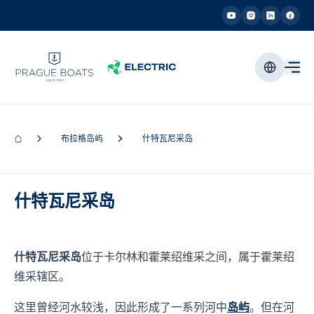
布拉格岛屿
什特瓦尼采岛
什特瓦尼采岛
什特瓦尼采岛
位于卡尔林和霍莱绍维采之间，属于霍莱绍
维采辖区。
这里曾经河水较浅，因此形成了一系列河中
岛屿
。但在河