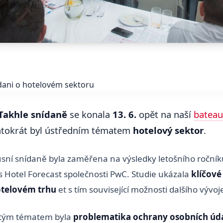
Takhle snídaně
se konala
13. 6.
opět na naší
batea
ntokrát byl ústředním tématem
hotelový sektor
.
kusní snídaně byla zaměřena na výsledky letošního ročník
s Hotel Forecast společnosti PwC. Studie ukázala
klíčové
telovém trhu
et s tím související možnosti dalšího vývoj
tým tématem byla
problematika ochrany osobních úda