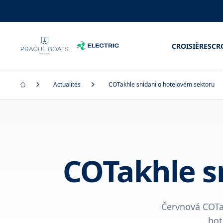
CROISIÈRES
CR
Actualités
COTakhle snídani o hotelovém sektoru
COTakhle s
Červnová COTa
hot