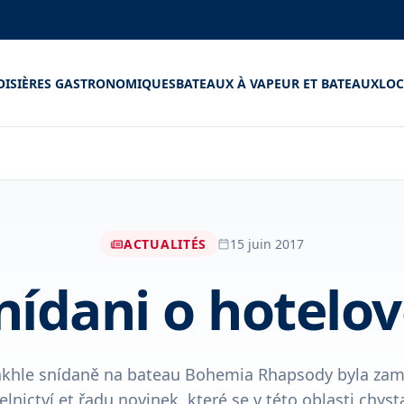
OISIÈRES GASTRONOMIQUES
BATEAUX À VAPEUR ET BATEAUX
LOC
ACTUALITÉS
15 juin 2017
nídani o hotelo
khle snídaně na bateau Bohemia Rhapsody byla za
elnictví et řadu novinek, které se v této oblasti chystaj