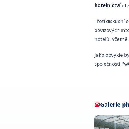
hotelnictví
et 
Třetí diskusní
devizových int
hotelů, včetně 
Jako obvykle b
společnosti Pw
Galerie p