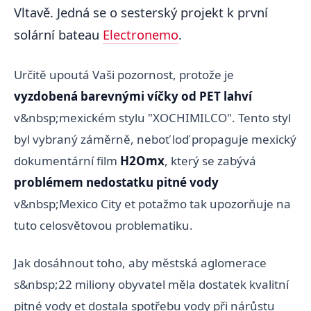
Vltavě. Jedná se o sesterský projekt k první
solární bateau
Electronemo
.
Určitě upoutá Vaši pozornost, protože je
vyzdobená barevnými víčky od PET lahví
v&nbsp;mexickém stylu "XOCHIMILCO". Tento styl
byl vybraný záměrně, neboť loď propaguje mexický
dokumentární film
H2Omx
, který se zabývá
problémem nedostatku pitné vody
v&nbsp;Mexico City et potažmo tak upozorňuje na
tuto celosvětovou problematiku.
Jak dosáhnout toho, aby městská aglomerace
s&nbsp;22 miliony obyvatel měla dostatek kvalitní
pitné vody et dostala spotřebu vody při nárůstu