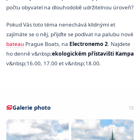
počtu obyvatel na dlouhodobě udržitelnou úroveň?
Pokud Vás toto téma nenechává klidnými et
zajímáte se o něj, přijďte se podívat na palubu nové
bateau
Prague Boats, na
Electronemo 2
. Najdete
ho denně v&nbsp;
ekologickém přístavišti Kampa
v&nbsp;16.00, 17.00 et v&nbsp;18.00.
Galerie photo
12