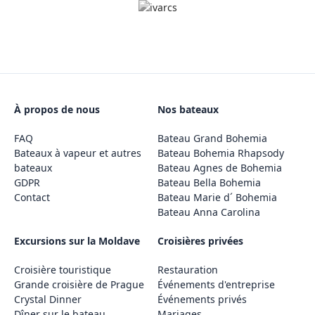
À propos de nous
Nos bateaux
FAQ
Bateau Grand Bohemia
Bateaux à vapeur et autres
Bateau Bohemia Rhapsody
bateaux
Bateau Agnes de Bohemia
GDPR
Bateau Bella Bohemia
Contact
Bateau Marie d´ Bohemia
Bateau Anna Carolina
Excursions sur la Moldave
Croisières privées
Croisière touristique
Restauration
Grande croisière de Prague
Événements d'entreprise
Crystal Dinner
Événements privés
Dîner sur le bateau
Mariages