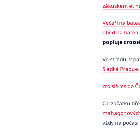
zákuskem et 
Večeři na bate
oběd na batea
popluje crois
Ve středu, v p
Sladká Prague
croisières do Č
Od začátku bře
mahagonových
vždy na počasí.