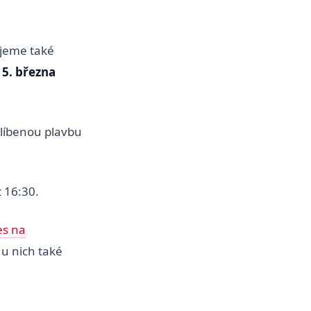
ujeme také
15. března
líbenou plavbu
 16:30.
es na
 u nich také