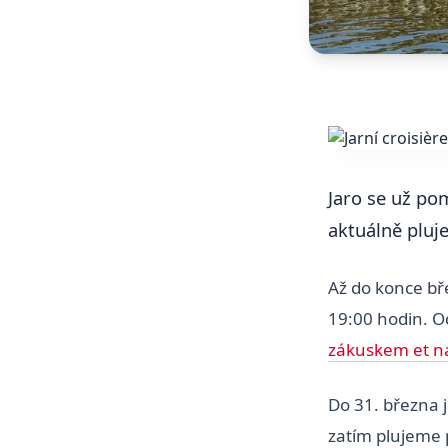
Jaro se už pom
aktuálně pluj
Až do konce b
19:00 hodin. Od
zákuskem et 
Do 31. března 
zatím plujeme 