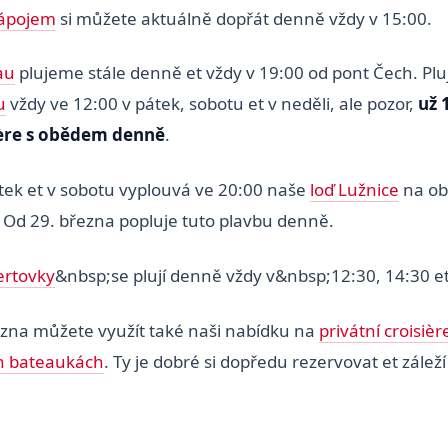
nápojem
si můžete aktuálně dopřát denně vždy v 15:00.
au
plujeme stále denně et vždy v 19:00 od pont Čech. Pl
u
vždy ve 12:00 v pátek, sobotu et v neděli, ale pozor,
už 
ière s obědem denně
.
átek et v sobotu vyplouvá ve 20:00 naše
loď Lužnice
na ob
. Od 29. března popluje tuto plavbu denně.
ertovky
&nbsp;se plují denně vždy v&nbsp;12:30, 14:30 et
zna můžete využít také naši nabídku na
privátní croisièr
 bateaukách
. Ty je dobré si dopředu rezervovat et záleží