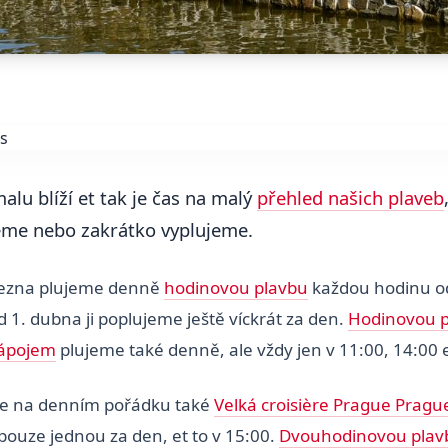
alu blíží et tak je čas na malý
přehled našich plaveb
eme nebo zakrátko vyplujeme.
řezna plujeme denně
hodinovou plavbu
každou hodinu o
 1. dubna ji poplujeme ještě víckrát za den.
Hodinovou p
nápojem
plujeme také denně, ale vždy jen v 11:00, 14:00 e
je na denním pořádku také
Velká croisière Prague Pragu
pouze jednou za den, et to v 15:00.
Dvouhodinovou plav