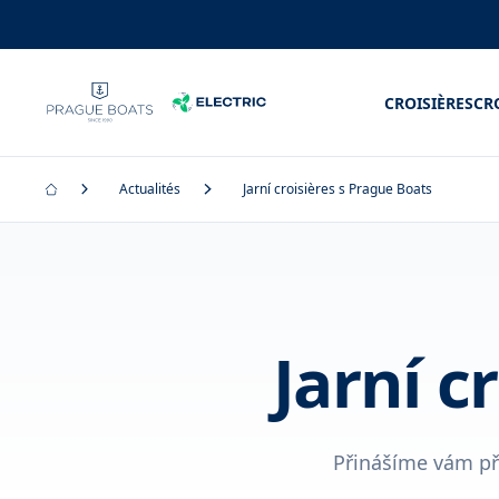
CROISIÈRES
CR
Actualités
Jarní croisières s Prague Boats
Jarní c
Přinášíme vám př