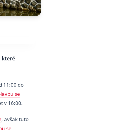
, které
d 11:00 do
lavbu se
t v 16:00.
e
, avšak tuto
bu se