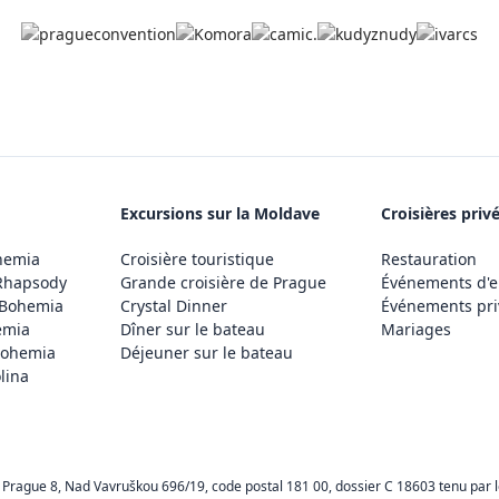
Excursions sur la Moldave
Croisières priv
hemia
Croisière touristique
Restauration
Rhapsody
Grande croisière de Prague
Événements d'e
 Bohemia
Crystal Dinner
Événements pri
emia
Dîner sur le bateau
Mariages
Bohemia
Déjeuner sur le bateau
lina
 Prague 8, Nad Vavruškou 696/19, code postal 181 00, dossier C 18603 tenu par le