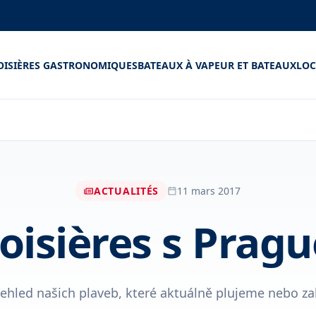
OISIÈRES GASTRONOMIQUES
BATEAUX À VAPEUR ET BATEAUX
LOC
ACTUALITÉS
11 mars 2017
roisières s Prag
ehled našich plaveb, které aktuálně plujeme nebo zak