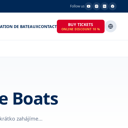
Follow us
BUY TICKETS
ATION DE BATEAUX
CONTACT
ONLINE DISCOUNT 10 %
ue Boats
rátko zahájíme...