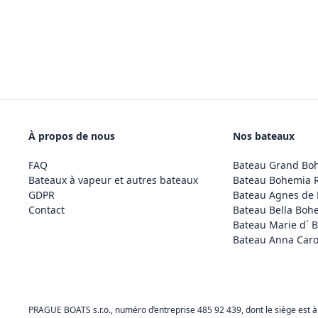
À propos de nous
Nos bateaux
FAQ
Bateau Grand Bo
Bateaux à vapeur et autres bateaux
Bateau Bohemia 
GDPR
Bateau Agnes de
Contact
Bateau Bella Boh
Bateau Marie d´ 
Bateau Anna Caro
PRAGUE BOATS s.r.o., numéro d’entreprise 485 92 439, dont le siège est à