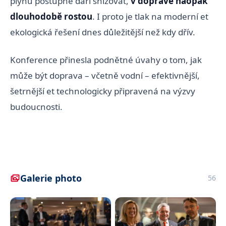
plynů postupně daří snižovat,
v dopravě naopak
dlouhodobě rostou
. I proto je tlak na moderní et
ekologická řešení dnes důležitější než kdy dřív.
Konference přinesla podnětné úvahy o tom, jak
může být doprava – včetně vodní – efektivnější,
šetrnější et technologicky připravená na výzvy
budoucnosti.
Galerie photo
56