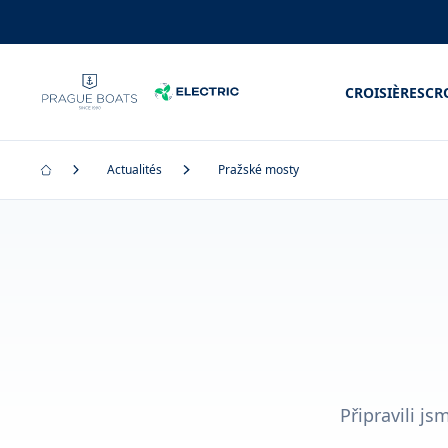
CROISIÈRES
CR
Actualités
Pražské mosty
Připravili j