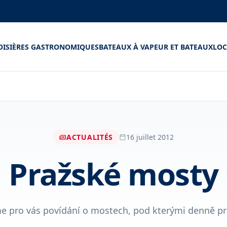
OISIÈRES GASTRONOMIQUES
BATEAUX À VAPEUR ET BATEAUX
LOC
ACTUALITÉS
16 juillet 2012
Pražské mosty
sme pro vás povídání o mostech, pod kterými denně p