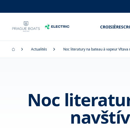
CROISIÈRES
CR
Actualités
Noc literatury na bateau à vapeur Vltava 
Noc literatu
navštív