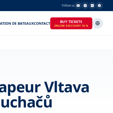
Follow us
BUY TICKETS
ATION DE BATEAUX
CONTACT
ONLINE DISCOUNT 10 %
vapeur Vltava
sluchačů