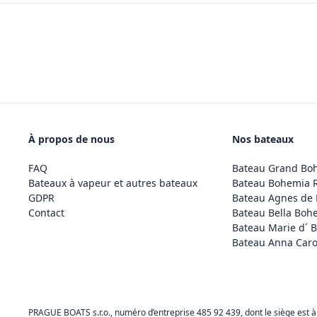
À propos de nous
Nos bateaux
FAQ
Bateau Grand Bo
Bateaux à vapeur et autres bateaux
Bateau Bohemia 
GDPR
Bateau Agnes de
Contact
Bateau Bella Boh
Bateau Marie d´ 
Bateau Anna Caro
PRAGUE BOATS s.r.o., numéro d’entreprise 485 92 439, dont le siège est à