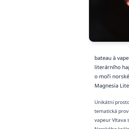
bateau à vapeu
literárního h
o moři norské
Magnesia Lite
Unikátní prost
tematická prov
vapeur Vltava s
Norského králo