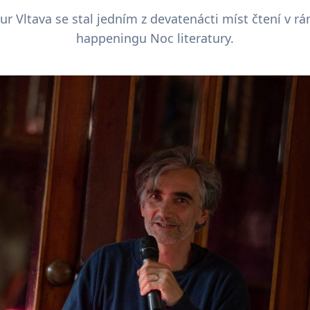
r Vltava se stal jedním z devatenácti míst čtení v rá
happeningu Noc literatury.