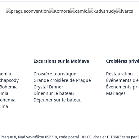
Excursions sur la Moldave
Croisières priv
hemia
Croisière touristique
Restauration
Rhapsody
Grande croisière de Prague
Événements d'e
 Bohemia
Crystal Dinner
Événements pri
emia
Dîner sur le bateau
Mariages
Bohemia
Déjeuner sur le bateau
lina
 Prague 8, Nad Vavruškou 696/19, code postal 181 00, dossier C 18603 tenu par le