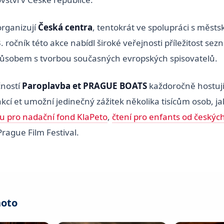
organizují
Česká centra
, tentokrát ve spolupráci s městs
3. ročník této akce nabídl široké veřejnosti příležitost sez
ůsobem s tvorbou současných evropských spisovatelů.
čností
Paroplavba et PRAGUE BOATS
každoročně hostují
akcí et umožní jedinečný zážitek několika tisícům osob, j
u pro nadační fond KlaPeto
,
čtení pro enfants od českýc
rague Film Festival.
hoto