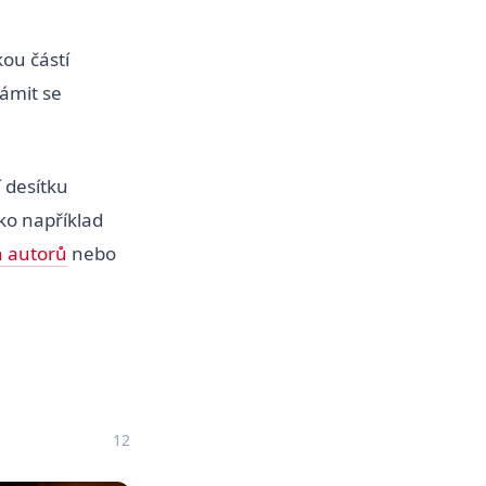
kou částí
námit se
 desítku
ako například
h autorů
nebo
12