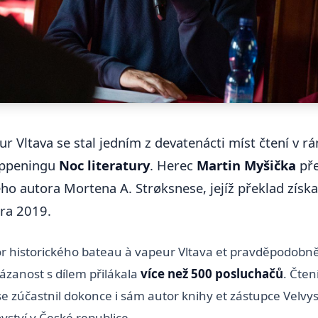
r Vltava se stal jedním z devatenácti míst čtení v r
appeningu
Noc literatury
. Herec
Martin Myšička
pře
ho autora Mortena A. Strøksnese, jejíž překlad získa
ra 2019.
or historického bateau à vapeur Vltava et pravděpodobn
ázanost s dílem přilákala
více než 500 posluchačů
. Čten
e zúčastnil dokonce i sám autor knihy et zástupce Velvys
vství v České republice.