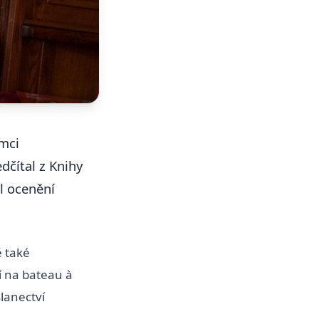
ámci
dčítal z Knihy
l ocenění
ě také
í na bateau à
lanectví