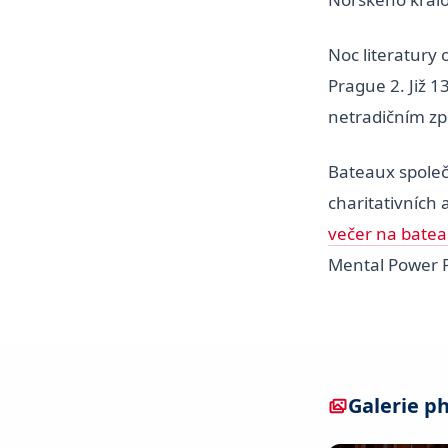
Noc literatury 
Prague 2. Již 1
netradičním zp
Bateaux spole
charitativních 
večer na batea
Mental Power P
Galerie p