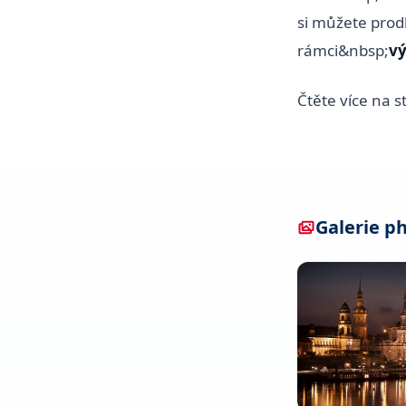
si můžete prod
rámci&nbsp;
vý
Čtěte více na 
Galerie p