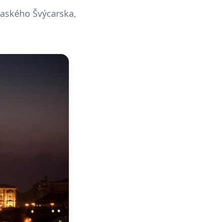
saského Švýcarska,