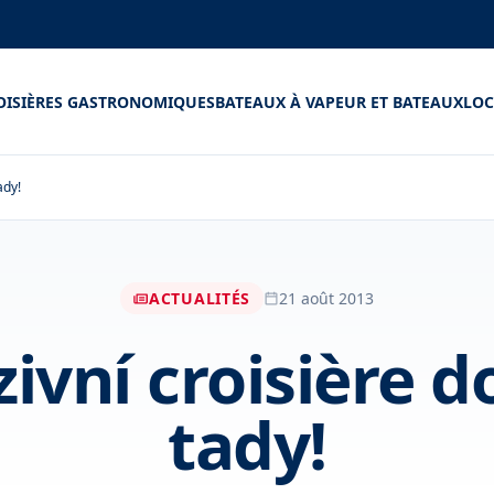
OISIÈRES GASTRONOMIQUES
BATEAUX À VAPEUR ET BATEAUX
LOC
ady!
ACTUALITÉS
21 août 2013
ivní croisière d
tady!