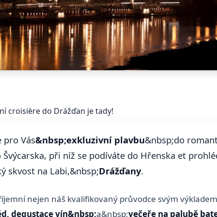
e pro Vás
&nbsp;exkluzivní plavbu
&nbsp;do romant
Švýcarska, při níž se podíváte do Hřenska et prohlé
ký skvost na Labi,&nbsp;
Drážďany
.
íjemní nejen náš kvalifikovaný průvodce svým výkladem
d, degustace vín&nbsp;
a&nbsp;
večeře na palubě bat