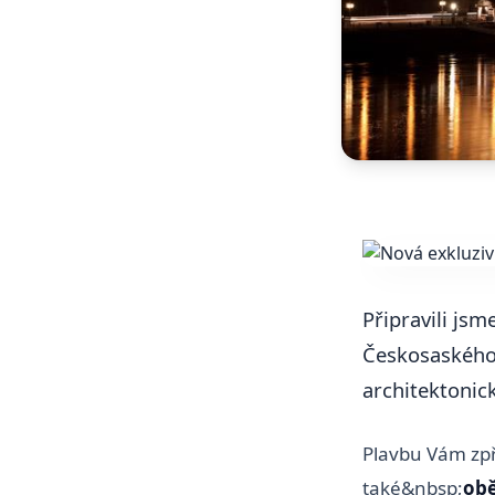
Připravili jsm
Českosaského 
architektonic
Plavbu Vám zpř
také&nbsp;
obě