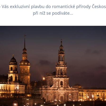
ro Vás exkluzivní plavbu do romantické přírody Česko
při níž se podíváte...