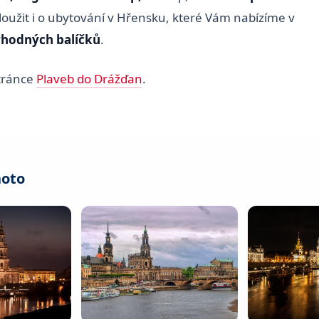
loužit i o ubytování v Hřensku, které Vám nabízíme v
hodných balíčků
.
stránce
Plaveb do Drážďan
.
hoto