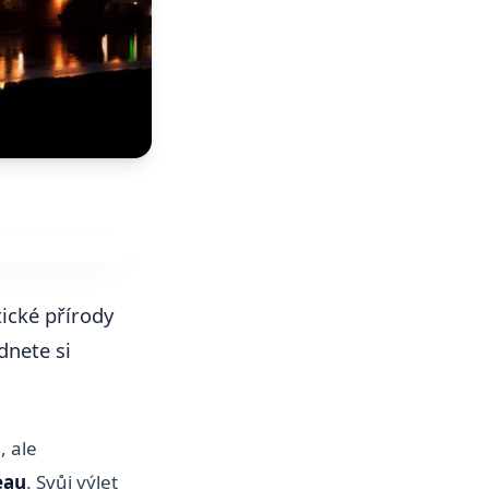
ické přírody
dnete si
, ale
eau
. Svůj výlet