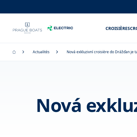
CROISIÈRES
CR
Actualités
Nová exkluzivní croisière do Drážďan je t
Nová exkluz