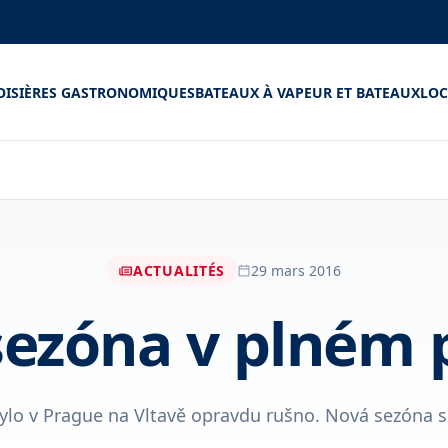
OISIÈRES GASTRONOMIQUES
BATEAUX À VAPEUR ET BATEAUX
LOC
ACTUALITÉS
29 mars 2016
sezóna v plném 
lo v Prague na Vltavě opravdu rušno. Nová sezóna se 