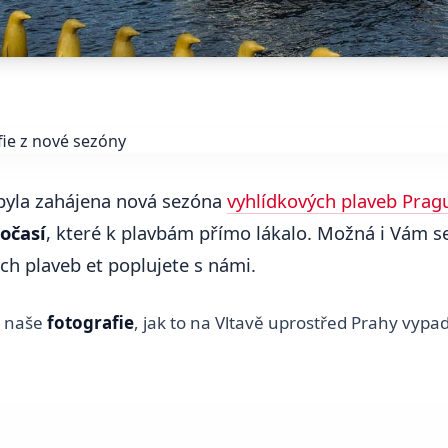
byla zahájena nová sezóna
vyhlídkových plaveb Prag
očasí
, které k plavbám přímo lákalo. Možná i Vám se 
ch plaveb et poplujete s námi.
a naše
fotografie
, jak to na Vltavě uprostřed Prahy vypad