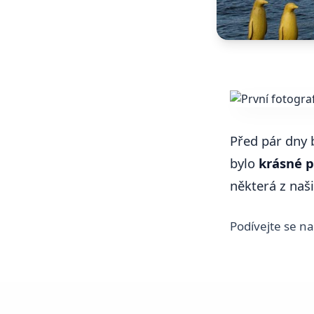
Před pár dny 
bylo
krásné p
některá z naši
Podívejte se n