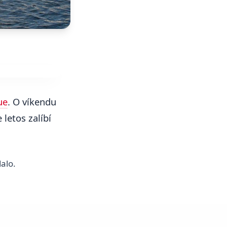
ue
. O víkendu
letos zalíbí
alo.