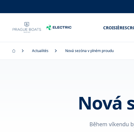
CROISIÈRES
CR
Actualités
Nová sezóna v plném proudu
Nová 
Během víkendu by