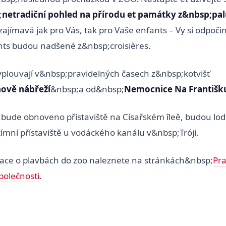
;
netradiční pohled na přírodu et památky z&nbsp;pa
zajímavá jak pro Vás, tak pro Vaše enfants – Vy si odpočin
ants budou nadšené z&nbsp;croisières.
plouvají v&nbsp;pravidelných časech z&nbsp;kotvišť
nově nábřeží
&nbsp;a od&nbsp;
Nemocnice Na Františk
 bude obnoveno přístaviště na Císařském îleě, budou lo
tímní přístaviště u vodáckého kanálu v&nbsp;Tróji.
mace o plavbách do zoo naleznete na stránkách&nbsp;
Pr
polečnosti
.