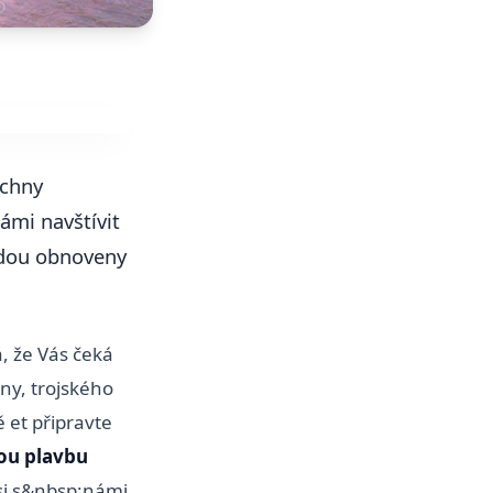
echny
ámi navštívit
udou obnoveny
, že Vás čeká
ny, trojského
 et připravte
ou plavbu
si s&nbsp;námi