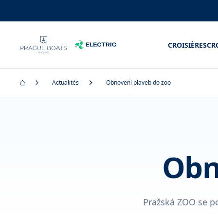
CROISIÈRES
CR
Actualités
Obnovení plaveb do zoo
Obn
Pražská ZOO se po