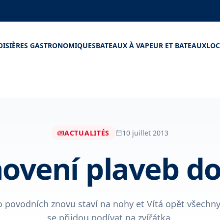
OISIÈRES GASTRONOMIQUES
BATEAUX À VAPEUR ET BATEAUX
LOC
ACTUALITÉS
10 juillet 2013
ovení plaveb do
 povodních znovu staví na nohy et Vítá opět všechny 
se přijdou podívat na zvířátka.