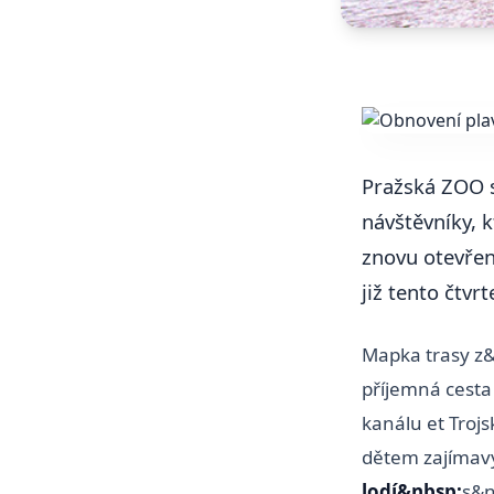
Pražská ZOO s
návštěvníky, k
znovu otevřen
již tento čtvrt
Mapka trasy z&
příjemná cest
kanálu et Troj
dětem zajímavý
lodí&nbsp;
s&n