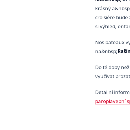
krásný a&nbsp
croisière bude 
si výhled, enf
Nos bateaux vy
na&nbsp;
Raší
Do té doby než
využívat proza
Detailní infor
paroplavební s