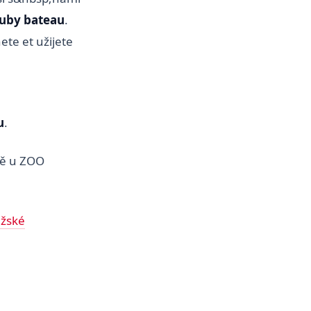
luby bateau
.
ete et užijete
u
.
dě u ZOO
ažské