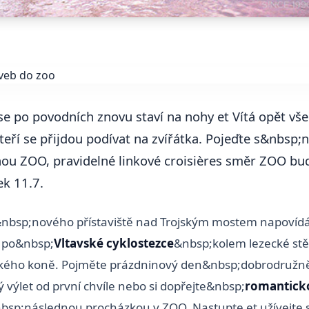
e po povodních znovu staví na nohy et Vítá opět vš
teří se přijdou podívat na zvířátka. Pojeďte s&nbsp;n
ou ZOO, pravidelné linkové croisières směr ZOO b
ek 11.7.
nbsp;nového přístaviště nad Trojským mostem napovídá
a po&nbsp;
Vltavské cyklostezce
&nbsp;kolem lezecké stě
ského koně. Pojměte prázdninový den&nbsp;dobrodružně
 výlet od první chvíle nebo si dopřejte&nbsp;
romantick
bsp;následnou procházkou v ZOO. Nastupte et užívejte 