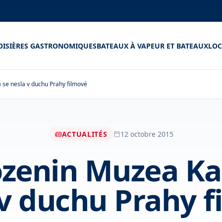
OISIÈRES GASTRONOMIQUES
BATEAUX À VAPEUR ET BATEAUX
LOC
se nesla v duchu Prahy filmové
ACTUALITÉS
12 octobre 2015
ozenin Muzea K
 v duchu Prahy f