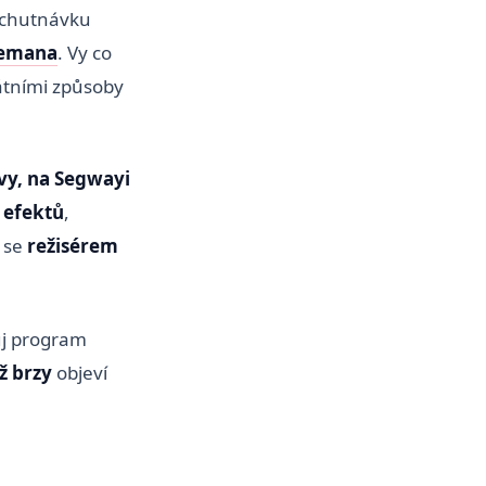
 ochutnávku
Zemana
. Vy co
kátními způsoby
vy, na Segwayi
 efektů
,
 se
režisérem
vůj program
iž brzy
objeví