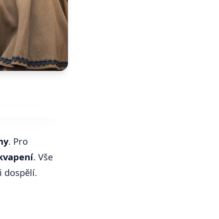
ny
. Pro
kvapení
. Vše
i dospělí.