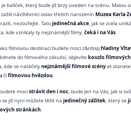
 je balíček, který bude již brzy uveden na scénu. Malou
zažili návštěvníci oslav třetích narozenin
Muzea Karla 
orazit, nezoufejte. Tato
jedinečná akce
, jak se zcela uni
a, kde vznikaly ty nejznámější filmy,
čeká i na Vás
.
ako filmovou destinaci budete moci z&nbsp;
hladiny Vlta
édnete do filmového zákulisí, objevíte
kouzlo filmových
a, kde se natáčely
nejznámější filmové scény
et stanete
u
či
filmovou hvězdou
.
 budete moci
strávit den i noc
, bude jen na Vás, jak si s
o se již nyní můžete těšit na
jedinečný zážitek
, který se
j
bových stránkách
.