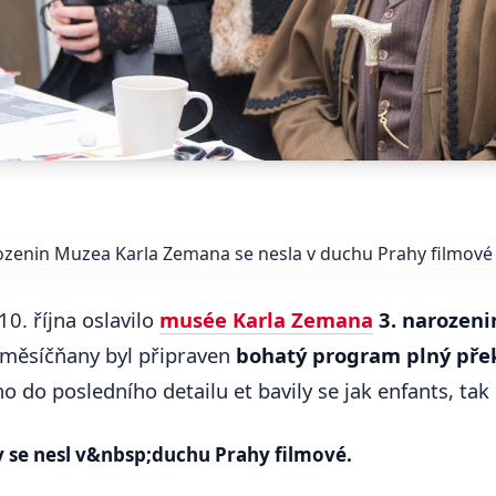
10. října oslavilo
musée Karla Zemana
3. narozeni
 měsíčňany byl připraven
bohatý program plný pře
o do posledního detailu et bavily se jak enfants, tak 
 se nesl v&nbsp;duchu Prahy filmové.