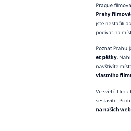
Prague filmová
Prahy filmové
jste nestačili d
podívat na míst
Poznat Prahu j
et pěšky
. Nahl
navštívíte míst
vlastního film
Ve světě filmu
sestavíte. Prot
na našich we