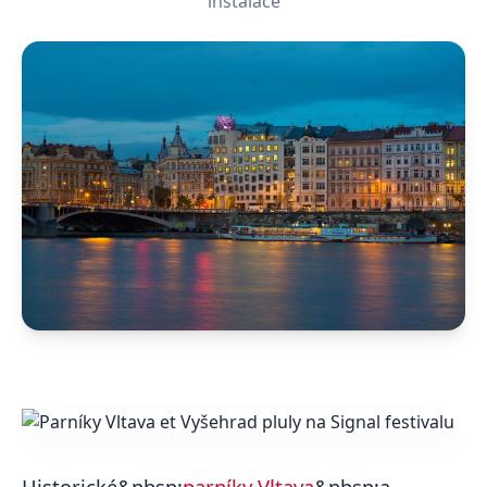
instalace
Historické&nbsp;
parníky Vltava
&nbsp;a