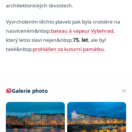
architektonických skvostech.
Vyvrcholením těchto plaveb pak byla croisière na
nasvíceném&nbsp;
bateau à vapeur Vyšehrad
,
který letos slaví nejen&nbsp;
75. let
, ale byl
také&nbsp;
prohlášen za kuturní památku
.
Galerie photo
26