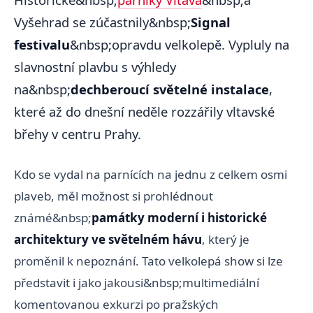
Vyšehrad se zúčastnily&nbsp;
Signal
festivalu
&nbsp;opravdu velkolepě. Vypluly na
slavnostní plavbu s výhledy
na&nbsp;
dechberoucí světelné instalace
,
které až do dnešní neděle rozzářily vltavské
břehy v centru Prahy.
Kdo se vydal na parnících na jednu z celkem osmi
plaveb, měl možnost si prohlédnout
známé&nbsp;
památky moderní i historické
architektury ve světelném hávu
, který je
proměnil k nepoznání. Tato velkolepá show si lze
představit i jako jakousi&nbsp;multimediální
komentovanou exkurzi po pražských