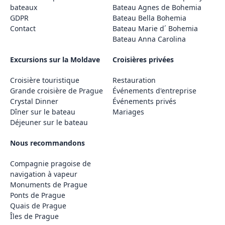
bateaux
Bateau Agnes de Bohemia
GDPR
Bateau Bella Bohemia
Contact
Bateau Marie d´ Bohemia
Bateau Anna Carolina
Excursions sur la Moldave
Croisières privées
Croisière touristique
Restauration
Grande croisière de Prague
Événements d'entreprise
Crystal Dinner
Événements privés
Dîner sur le bateau
Mariages
Déjeuner sur le bateau
Nous recommandons
Compagnie pragoise de
navigation à vapeur
Monuments de Prague
Ponts de Prague
Quais de Prague
Îles de Prague