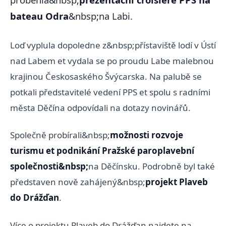
bateau Odra
&nbsp;na Labi.
Loď vyplula dopoledne z&nbsp;přístaviště lodí v Ústí
nad Labem et vydala se po proudu Labe malebnou
krajinou Českosaského Švýcarska. Na palubě se
potkali představitelé vedení PPS et spolu s radními
města Děčína odpovídali na dotazy novinářů.
Společně probírali&nbsp;
možnosti rozvoje
turismu et podnikání Pražské paroplavební
společnosti&nbsp;
na Děčínsku. Podrobně byl také
představen nově zahájený&nbsp;
projekt Plaveb
do Drážďan
.
Více o projektu Plaveb do Drážďan najdete na