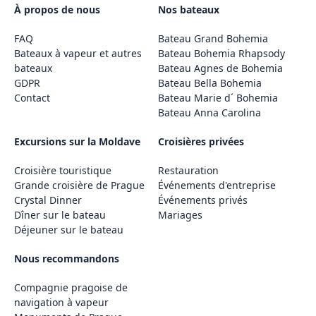
À propos de nous
Nos bateaux
FAQ
Bateau Grand Bohemia
Bateaux à vapeur et autres
Bateau Bohemia Rhapsody
bateaux
Bateau Agnes de Bohemia
GDPR
Bateau Bella Bohemia
Contact
Bateau Marie d´ Bohemia
Bateau Anna Carolina
Excursions sur la Moldave
Croisières privées
Croisière touristique
Restauration
Grande croisière de Prague
Événements d'entreprise
Crystal Dinner
Événements privés
Dîner sur le bateau
Mariages
Déjeuner sur le bateau
Nous recommandons
Compagnie pragoise de
navigation à vapeur