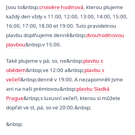
Jsou to&nbsp;
croisière hodinová
, kterou plujeme
každý den vždy v 11:00, 12:00, 13:00, 14:00, 15:00,
16:00, 17:00, 18.00 et 19:00. Tuto pravidelnou
plavbu doplňujeme denně&nbsp;
dvouhodinovou
plavbou
&nbsp;v 15:00.
Také plujeme v pá, so, ne&nbsp;
plavbu s
obědem
&nbsp;ve 12:00 a&nbsp;
plavbu s
večeří
&nbsp;denně v 19:00. A nezapomněli jsme
ani na naši prémiovou&nbsp;
plavbu Sladká
Prague
&nbsp;s luxusní večeří, kterou si můžete
dopřát ve st, pá, so ve 20:00.&nbsp;
&nbsp;