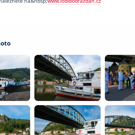
 naleznete na&nbsp;
www.lodidodrazdan.cz
hoto