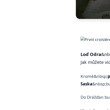
Loď Odra
&nbs
Jak můžete vid
Kromě&nbsp;
p
Saska
&nbsp;bu
Do Drážďan bud