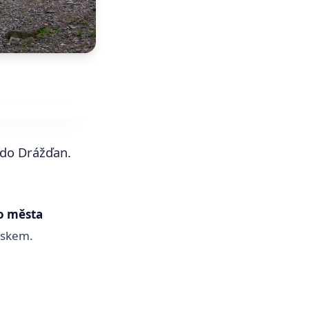
 do Drážďan.
o města
nskem.