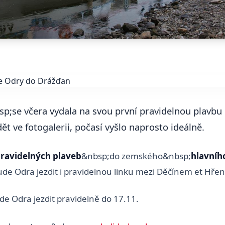
p;se včera vydala na svou první pravidelnou plavbu
ět ve fotogalerii, počasí vyšlo naprosto ideálně.
ravidelných plaveb
&nbsp;do zemského&nbsp;
hlavníh
de Odra jezdit i pravidelnou linku mezi Děčínem et Hře
e Odra jezdit pravidelně do 17.11.