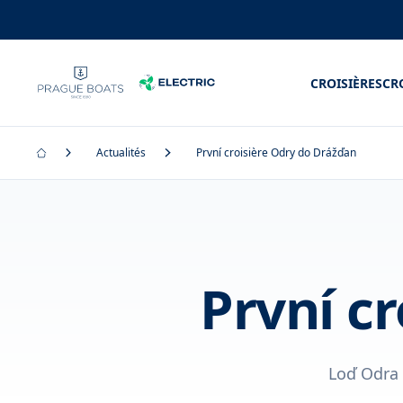
CROISIÈRES
CR
Actualités
První croisière Odry do Drážďan
První c
Loď Odra 