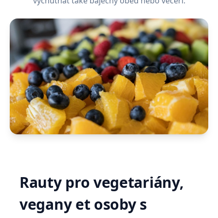
vychutnat také báječný oběd nebo večeři.
Rauty pro vegetariány,
vegany et osoby s