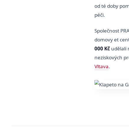
od té doby pom
péči.
Společnost PR
domovy et cent
000 Kč
udělali
neziskových pro
Vltava
.