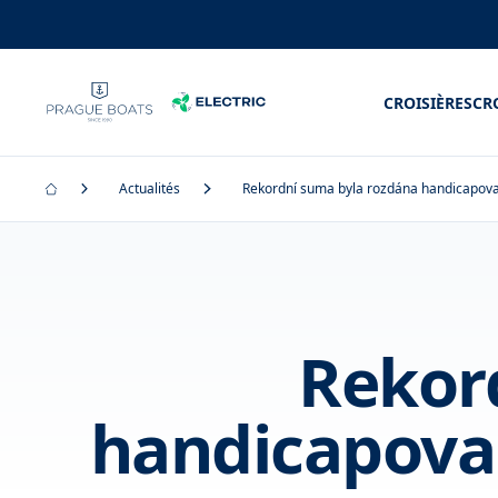
CROISIÈRES
CR
Actualités
Rekordní suma byla rozdána handicapo
Rekor
handicapova