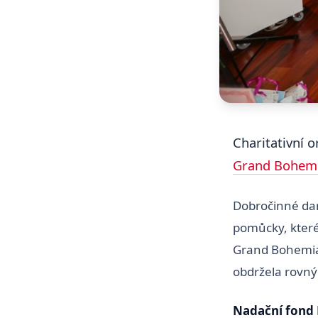
Charitativní 
Grand Bohem
Dobročinné dar
pomůcky, které
Grand Bohemia 
obdržela rovnýc
Nadační fond 