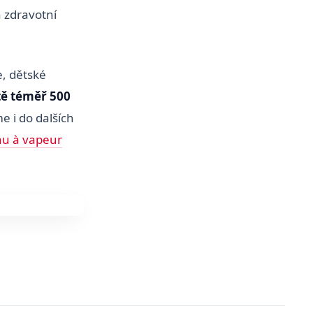
 zdravotní
, dětské
ě téměř 500
e i do dalších
au à vapeur