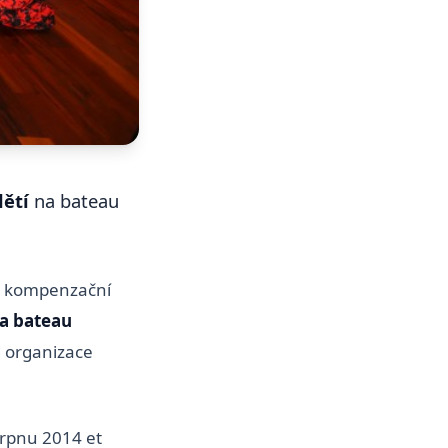
ětí
na bateau
na kompenzační
na bateau
d organizace
srpnu 2014 et