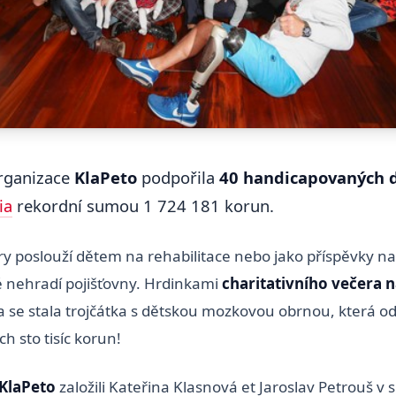
organizace
KlaPeto
podpořila
40 handicapovaných d
ia
rekordní sumou 1 724 181 korun.
y poslouží dětem na rehabilitace nebo jako příspěvky 
 nehradí pojišťovny. Hrdinkami
charitativního večera 
se stala trojčátka s dětskou mozkovou obrnou, která o
h sto tisíc korun!
KlaPeto
založili Kateřina Klasnová et Jaroslav Petrouš v 