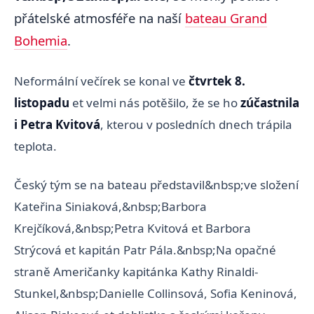
přátelské atmosféře na naší
bateau Grand
Bohemia
.
Neformální večírek se konal ve
čtvrtek 8.
listopadu
et velmi nás potěšilo, že se ho
zúčastnila
i Petra Kvitová
, kterou v posledních dnech trápila
teplota.
Český tým se na bateau představil&nbsp;ve složení
Kateřina Siniaková,&nbsp;Barbora
Krejčíková,&nbsp;Petra Kvitová et Barbora
Strýcová et kapitán Patr Pála.&nbsp;Na opačné
straně Američanky kapitánka Kathy Rinaldi-
Stunkel,&nbsp;Danielle Collinsová, Sofia Keninová,