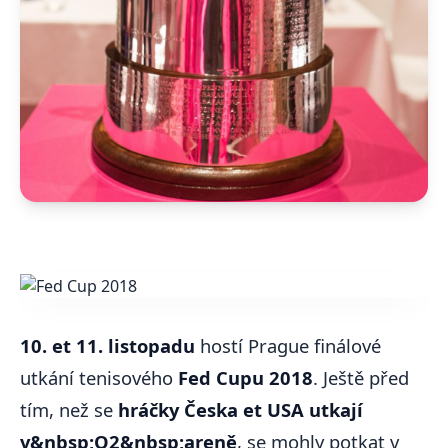
10. et 11. listopadu
hostí Prague finálové
utkání tenisového
Fed Cupu 2018
. Ještě před
tím, než se
hráčky Česka et USA utkají
v&nbsp;O2&nbsp;areně
, se mohly potkat v