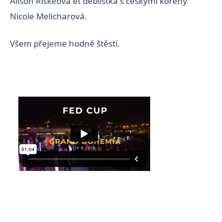
Alison Riskeová et deblistka s českými kořeny
Nicole Melicharová.
Všem přejeme hodně štěstí.