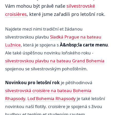
Vám mohou být právě naše
silvestrovské
croisières
, které jsme zařadili pro letošní rok.
Najdete mezi nimi tradiční et žádanou
silvestrovskou plavbu
Sladká Prague na bateau
Lužnice
, která je spojena s
À&nbsp;la carte menu
.
Ale také úspěšnou novinku loňského roku -
silvestrovskou plavbu na bateau Grand Bohemia
spojenou se silvestrovským pohoštěním.
Novinkou pro letošní rok
je pětihodinová
silvestrovská croisière na bateau Bohemia
Rhapsody
.
Loď Bohemia Rhapsody
je také letošní
novinkou naší flotily. croisière je spojená s živou
hudbou et teplým et studeným rautem.