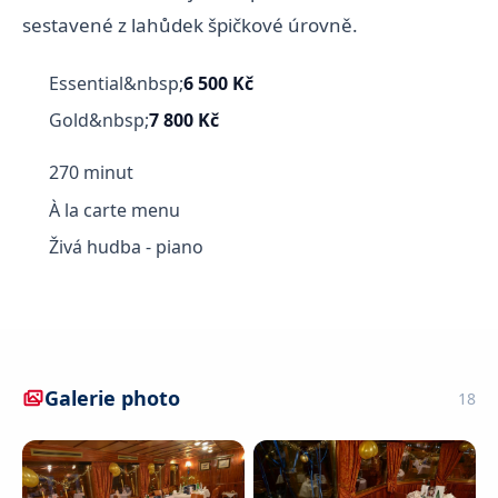
sestavené z lahůdek špičkové úrovně.
Essential&nbsp;
6 500 Kč
Gold&nbsp;
7 800 Kč
270 minut
À la carte menu
Živá hudba - piano
Galerie photo
18