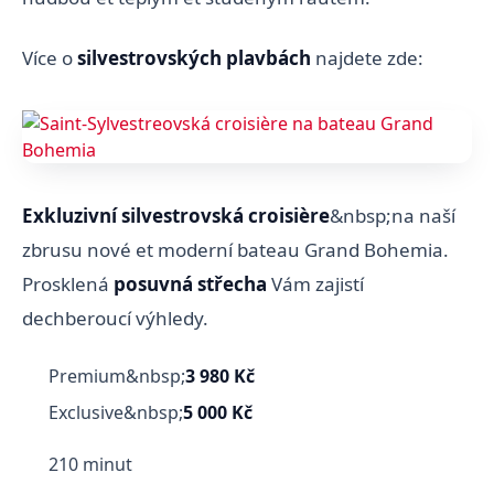
Více o
silvestrovských plavbách
najdete zde:
Exkluzivní silvestrovská croisière
&nbsp;na naší
zbrusu nové et moderní bateau Grand Bohemia.
Prosklená
posuvná střecha
Vám zajistí
dechberoucí výhledy.
Premium&nbsp;
3 980 Kč
Exclusive&nbsp;
5 000 Kč
210 minut