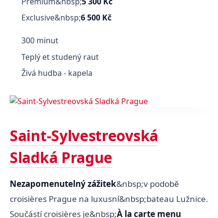
Premium&nbsp;
5 300 Kč
Exclusive&nbsp;
6 500 Kč
300 minut
Teplý et studený raut
Živá hudba - kapela
Saint-Sylvestreovská
Sladká Prague
Nezapomenutelný zážitek
&nbsp;v podobě
croisières Prague na luxusní&nbsp;bateau Lužnice.
Součástí croisières je&nbsp;
À la carte menu