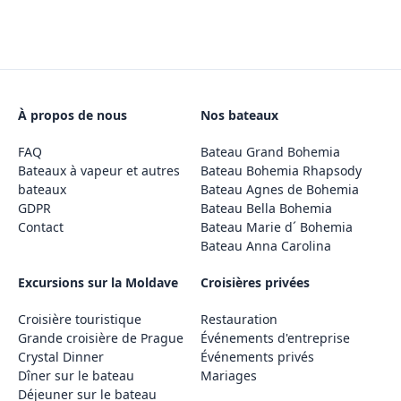
À propos de nous
Nos bateaux
FAQ
Bateau Grand Bohemia
Bateaux à vapeur et autres
Bateau Bohemia Rhapsody
bateaux
Bateau Agnes de Bohemia
GDPR
Bateau Bella Bohemia
Contact
Bateau Marie d´ Bohemia
Bateau Anna Carolina
Excursions sur la Moldave
Croisières privées
Croisière touristique
Restauration
Grande croisière de Prague
Événements d'entreprise
Crystal Dinner
Événements privés
Dîner sur le bateau
Mariages
Déjeuner sur le bateau