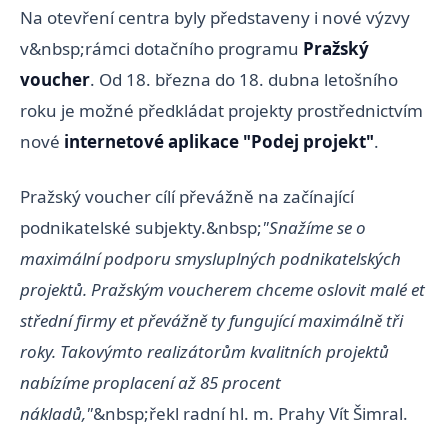
Na otevření centra byly představeny i nové výzvy
v&nbsp;rámci dotačního programu
Pražský
voucher
. Od 18. března do 18. dubna letošního
roku je možné předkládat projekty prostřednictvím
nové
internetové aplikace "Podej projekt"
.
Pražský voucher cílí převážně na začínající
podnikatelské subjekty.&nbsp;
"Snažíme se o
maximální podporu smysluplných podnikatelských
projektů. Pražským voucherem chceme oslovit malé et
střední firmy et převážně ty fungující maximálně tři
roky. Takovýmto realizátorům kvalitních projektů
nabízíme proplacení až 85 procent
nákladů,"
&nbsp;řekl radní hl. m. Prahy Vít Šimral.