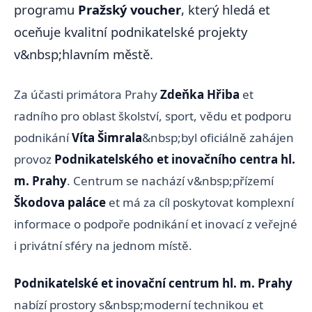
programu
Pražský voucher
, který hledá et
oceňuje kvalitní podnikatelské projekty
v&nbsp;hlavním městě.
Za účasti primátora Prahy
Zdeňka Hřiba
et
radního pro oblast školství, sport, vědu et podporu
podnikání
Víta Šimrala
&nbsp;byl oficiálně zahájen
provoz
Podnikatelského et inovačního centra hl.
m. Prahy
. Centrum se nachází v&nbsp;přízemí
Škodova paláce
et má za cíl poskytovat komplexní
informace o podpoře podnikání et inovací z veřejné
i privátní sféry na jednom místě.
Podnikatelské et inovační centrum hl. m. Prahy
nabízí prostory s&nbsp;moderní technikou et