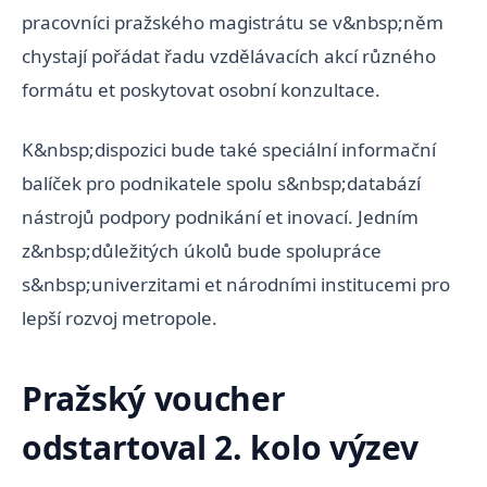
pracovníci pražského magistrátu se v&nbsp;něm
chystají pořádat řadu vzdělávacích akcí různého
formátu et poskytovat osobní konzultace.
K&nbsp;dispozici bude také speciální informační
balíček pro podnikatele spolu s&nbsp;databází
nástrojů podpory podnikání et inovací. Jedním
z&nbsp;důležitých úkolů bude spolupráce
s&nbsp;univerzitami et národními institucemi pro
lepší rozvoj metropole.
Pražský voucher
odstartoval 2. kolo výzev