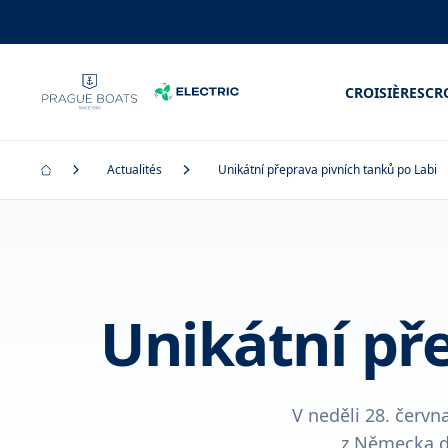
CROISIÈRES
CR
Actualités
Unikátní přeprava pivních tanků po Labi
Unikátní př
V neděli 28. červn
z Německa do