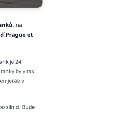
tanků
, na
oď Prague et
ank je 24
 tanky byly tak
en jeřáb v
o silnici. Bude