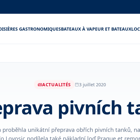
OISIÈRES GASTRONOMIQUES
BATEAUX À VAPEUR ET BATEAUX
LOC
ACTUALITÉS
3 juillet 2020
eprava pivních t
a proběhla unikátní přeprava obřích pivních tanků, n
 Lovosic podílela také nákladní loď Prague et remo