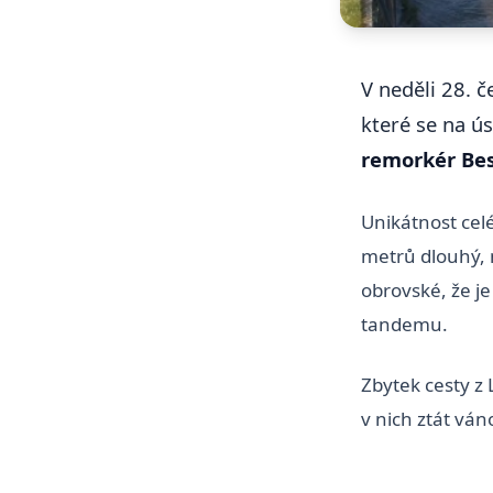
V neděli 28. 
které se na ú
remorkér Be
Unikátnost celé
metrů dlouhý, m
obrovské, že je
tandemu.
Zbytek cesty z
v nich ztát ván