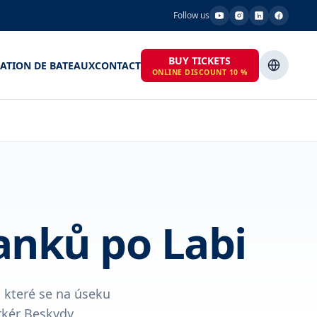
Follow us
BUY TICKETS
ATION DE BATEAUX
CONTACT
ONLINE DISCOUNT 10 %
anků po Labi
a které se na úseku
rkér Beskydy.