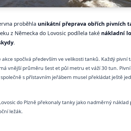
června proběhla
unikátní přeprava obřích pivních 
seku z Německa do Lovosic podílela také
nákladní l
skydy
.
 akce spočívá především ve velikosti tanků. Každý pivní t
á vnější průměru šest et půl metru et váží 30 tun. Pivní
 společně s přístavním jeřábem musel překládat ještě jed
 Lovosic do Plzně překonaly tanky jako nadměrný náklad p
oční ležák.