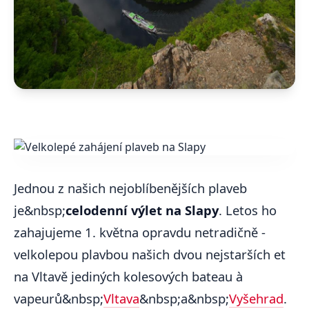
Jednou z našich nejoblíbenějších plaveb
je&nbsp;
celodenní výlet na Slapy
. Letos ho
zahajujeme 1. května opravdu netradičně -
velkolepou plavbou našich dvou nejstarších et
na Vltavě jediných kolesových bateau à
vapeurů&nbsp;
Vltava
&nbsp;a&nbsp;
Vyšehrad
.