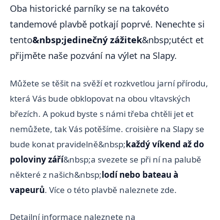
Oba historické parníky se na takovéto
tandemové plavbě potkají poprvé. Nenechte si
tento
&nbsp;jedinečný zážitek
&nbsp;utéct et
přijměte naše pozvání na výlet na Slapy.
Můžete se těšit na svěží et rozkvetlou jarní přírodu,
která Vás bude obklopovat na obou vltavských
březích. A pokud byste s námi třeba chtěli jet et
nemůžete, tak Vás potěšíme. croisière na Slapy se
bude konat pravidelně&nbsp;
každý víkend až do
poloviny září
&nbsp;a svezete se při ní na palubě
některé z našich&nbsp;
lodí nebo bateau à
vapeurů
. Více o této plavbě naleznete zde.
Detailní informace naleznete na