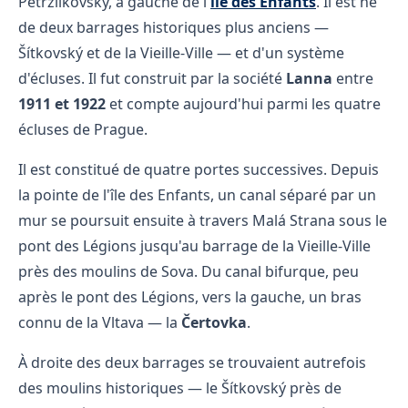
Petržilkovský, à gauche de l'
île des Enfants
. Il est né
de deux barrages historiques plus anciens —
Šítkovský et de la Vieille-Ville — et d'un système
d'écluses. Il fut construit par la société
Lanna
entre
1911 et 1922
et compte aujourd'hui parmi les quatre
écluses de Prague.
Il est constitué de quatre portes successives. Depuis
la pointe de l'île des Enfants, un canal séparé par un
mur se poursuit ensuite à travers Malá Strana sous le
pont des Légions jusqu'au barrage de la Vieille-Ville
près des moulins de Sova. Du canal bifurque, peu
après le pont des Légions, vers la gauche, un bras
connu de la Vltava — la
Čertovka
.
À droite des deux barrages se trouvaient autrefois
des moulins historiques — le Šítkovský près de