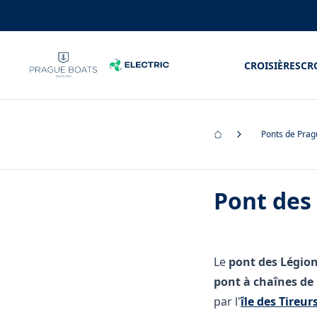
CROISIÈRES
CR
Ponts de Pra
Pont des
Le
pont des Légio
pont à chaînes de 
par l'
île des Tireur