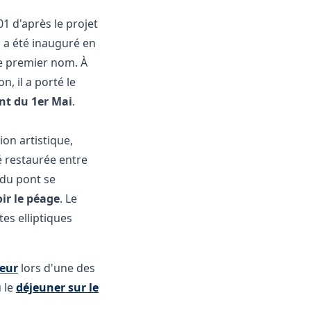
01 d'après le projet
il a été inauguré en
le premier nom. À
, il a porté le
nt du 1er Mai
.
ion artistique,
é restaurée entre
 du pont se
ir le péage
. Le
es elliptiques
peur
lors d'une des
 le
déjeuner sur le