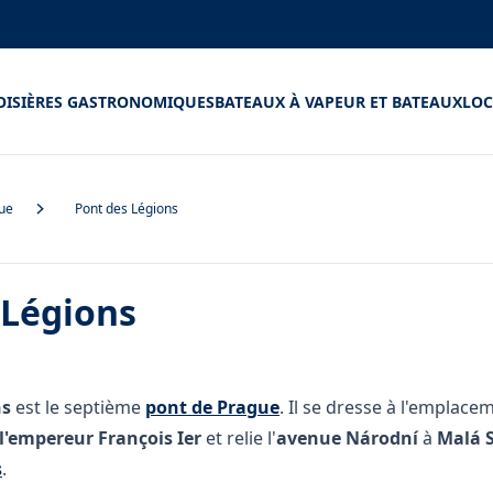
OISIÈRES GASTRONOMIQUES
BATEAUX À VAPEUR ET BATEAUX
LOC
gue
Pont des Légions
 Légions
ns
est le septième
pont de Prague
. Il se dresse à l'emplace
l'empereur François Ier
et relie l'
avenue Národní
à
Malá 
s
.