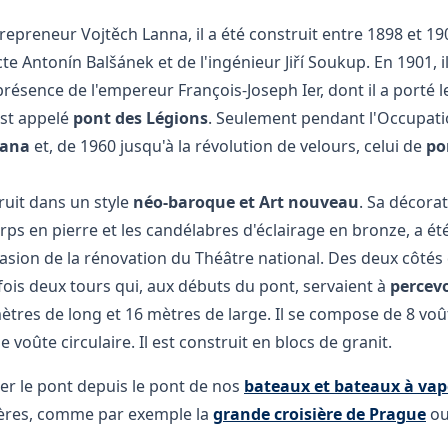
entrepreneur Vojtěch Lanna, il a été construit entre 1898 et 19
cte Antonín Balšánek et de l'ingénieur Jiří Soukup. En 1901, 
ésence de l'empereur François-Joseph Ier, dont il a porté 
'est appelé
pont des Légions
. Seulement pendant l'Occupation
tana
et, de 1960 jusqu'à la révolution de velours, celui de
po
ruit dans un style
néo-baroque et Art nouveau
. Sa décorat
s en pierre et les candélabres d'éclairage en bronze, a ét
casion de la rénovation du Théâtre national. Des deux côtés
ois deux tours qui, aux débuts du pont, servaient à
percevo
res de long et 16 mètres de large. Il se compose de 8 voût
 voûte circulaire. Il est construit en blocs de granit.
r le pont depuis le pont de nos
bateaux et bateaux à va
ières, comme par exemple la
grande croisière de Prague
ou