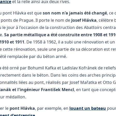
vanice
et la relie ainsi aux deux rives.
du pont Hlávka est que
son nom n'a jamais été changé
, ce
 ponts de Prague. Il porte le nom de
Josef Hlávka
, célèbre 
vu le jour à l'occasion de la construction des Abattoirs cent
e.
Sa partie métallique a été construite entre 1908 et 191
1910 et 1911
. De 1958 à 1962, il a subi une rénovation et u
e cette rénovation, seule une partie de sa décoration est res
a été remplacée par du béton armé.
a été orné par Bohumil Kafka et Ladislav Kofránek de reliefs
irectement dans le béton. Dans les coins des arches princip
nnalités liées au pont, réalisés par Josef Mařatka et Otto 
 Janák et l'ingénieur František Mencl
, en tant que concept
eur médaillon.
er le
pont Hlávka
, par exemple, en
louant un bateau
pou
ent d'entreprise
.