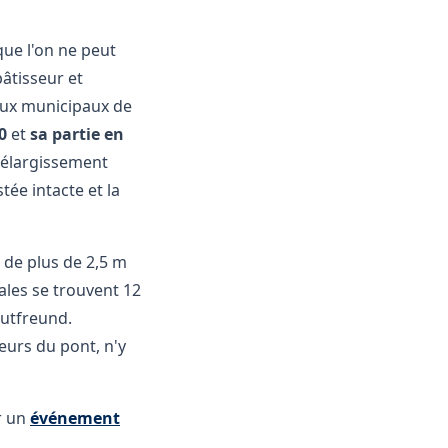
 que l'on ne peut
bâtisseur et
raux municipaux de
0
et
sa partie en
n élargissement
tée intacte et la
 de plus de 2,5 m
ales se trouvent 12
Gutfreund.
eurs du pont, n'y
r un
événement