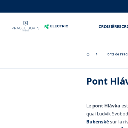
CROISIÈRES
CR
Ponts de Pra
Pont Hlá
Le
pont Hlávka
est
quai Ludvík Svoboda
Bubenské
sur la ri