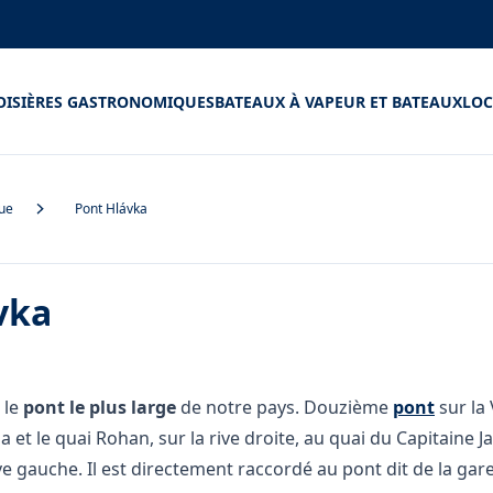
OISIÈRES GASTRONOMIQUES
BATEAUX À VAPEUR ET BATEAUX
LOC
gue
Pont Hlávka
vka
 le
pont le plus large
de notre pays. Douzième
pont
sur la V
 et le quai Rohan, sur la rive droite, au quai du Capitaine J
ve gauche. Il est directement raccordé au pont dit de la gare