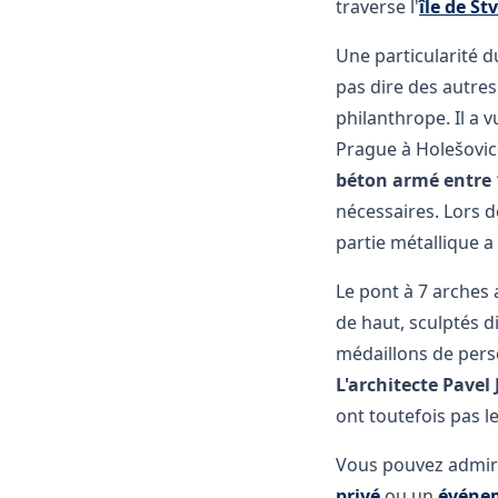
traverse l'
île de Št
Une particularité 
pas dire des autres
philanthrope. Il a 
Prague à Holešovic
béton armé entre 
nécessaires. Lors d
partie métallique 
Le pont à 7 arches 
de haut, sculptés d
médaillons de perso
L'architecte Pavel
ont toutefois pas l
Vous pouvez admir
privé
ou un
événem