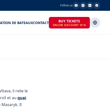
Follow us
BUY TICKETS
ATION DE BATEAUX
CONTACT
ONLINE DISCOUNT 10 %
ltava, il relie le
aroš et au
quai
 Masaryk. Il