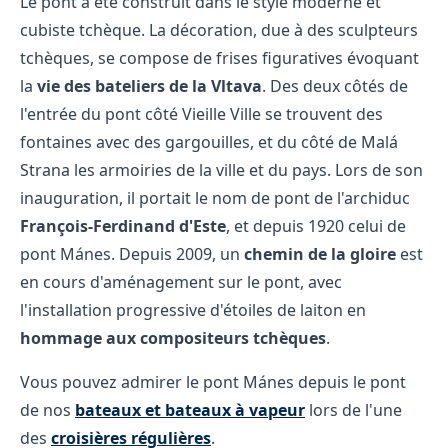
Le pont a été construit dans le style moderne et
cubiste tchèque. La décoration, due à des sculpteurs
tchèques, se compose de frises figuratives évoquant
la
vie des bateliers de la Vltava
. Des deux côtés de
l'entrée du pont côté Vieille Ville se trouvent des
fontaines avec des gargouilles, et du côté de Malá
Strana les armoiries de la ville et du pays. Lors de son
inauguration, il portait le nom de pont de l'archiduc
François-Ferdinand d'Este
, et depuis 1920 celui de
pont Mánes. Depuis 2009, un
chemin de la gloire
est
en cours d'aménagement sur le pont, avec
l'installation progressive d'étoiles de laiton en
hommage aux compositeurs tchèques
.
Vous pouvez admirer le pont Mánes depuis le pont
de nos
bateaux et bateaux à vapeur
lors de l'une
des
croisières régulières
.