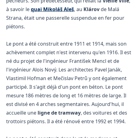
pêcheurs. Son prédécesseur, qui reliait la
Vieille Ville
,
à savoir le
quai Mikoláš Aleš
, au
Klárov
de Malá
Strana, était une passerelle suspendue en fer pour
piétons.
Le pont a été construit entre 1911 et 1914, mais son
achèvement complet n'est intervenu qu'en 1916. Il est
né du projet de l'ingénieur František Mencl et de
l'ingénieur Alois Nový. Les architectes Pavel Janák,
Vlastimil Hofman et Mečislav Petrů y ont également
participé. Il s'agit déjà d'un pont en béton. Le pont
mesure 186 mètres de long et 16 mètres de large. Il
est divisé en 4 arches segmentaires. Aujourd'hui, il
accueille une
ligne de tramway
, des voitures et des
trottoirs piétons. Il a été rénové entre 1992 et 1994.