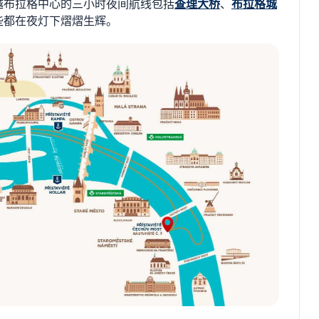
越布拉格中心的三小时夜间航线包括
查理大桥
、
布拉格城
些都在夜灯下熠熠生辉。