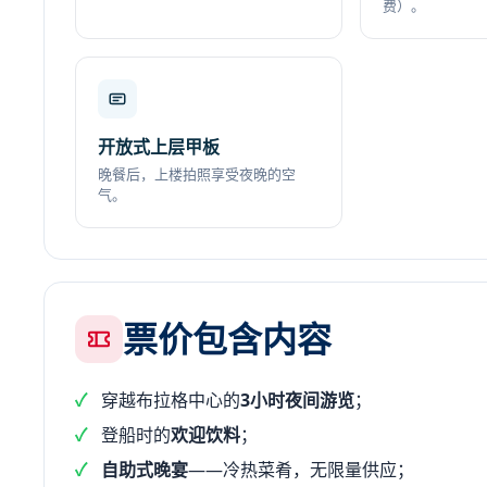
费）。
开放式上层甲板
晚餐后，上楼拍照享受夜晚的空
气。
票价包含内容
穿越布拉格中心的
3小时夜间游览
；
登船时的
欢迎饮料
；
自助式晚宴
——冷热菜肴，无限量供应；