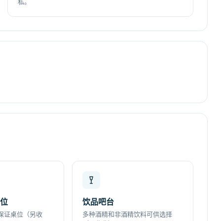
私。
座位
饮品吧台
保证桌位（另收
多种酒精和非酒精饮料可供选择