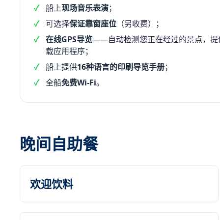
船上
现场音乐表演
；
可选择
保证靠窗座位
（另收费）；
在线GPS导览
——自动检测您正在经过的景点，提
载应用程序；
船上提供
16种语言的印刷导览手册
；
全船
免费Wi-Fi
。
晚间自助餐
欢迎饮料