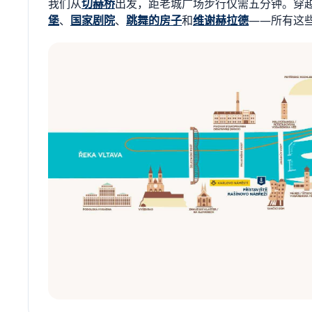
我们从
切赫桥
出发，距老城广场步行仅需五分钟。穿
堡
、
国家剧院
、
跳舞的房子
和
维谢赫拉德
——所有这