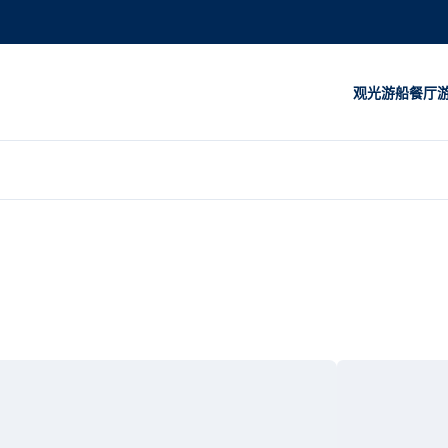
观光游船
餐厅