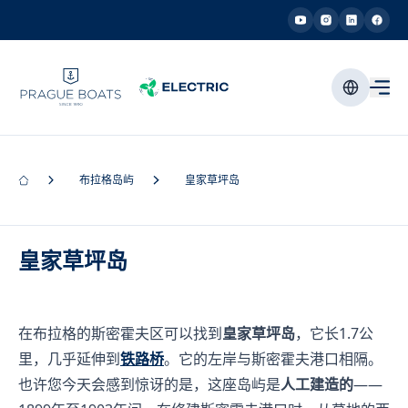
布拉格岛屿
皇家草坪岛
皇家草坪岛
在布拉格的斯密霍夫区可以找到
皇家草坪岛
，它长1.7公
里，几乎延伸到
铁路桥
。它的左岸与斯密霍夫港口相隔。
也许您今天会感到惊讶的是，这座岛屿是
人工建造的
——