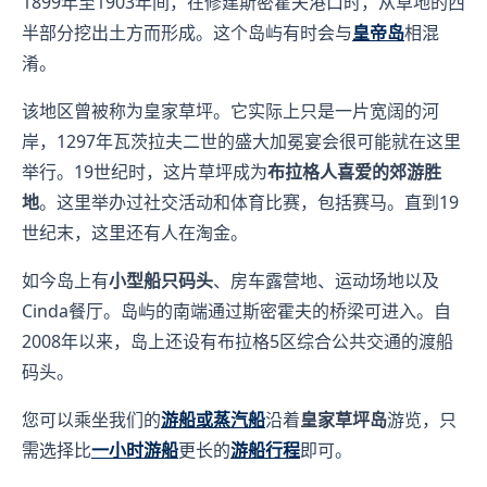
1899年至1903年间，在修建斯密霍夫港口时，从草地的西
半部分挖出土方而形成。这个岛屿有时会与
皇帝岛
相混
淆。
该地区曾被称为皇家草坪。它实际上只是一片宽阔的河
岸，1297年瓦茨拉夫二世的盛大加冕宴会很可能就在这里
举行。19世纪时，这片草坪成为
布拉格人喜爱的郊游胜
地
。这里举办过社交活动和体育比赛，包括赛马。直到19
世纪末，这里还有人在淘金。
如今岛上有
小型船只码头
、房车露营地、运动场地以及
Cinda餐厅。岛屿的南端通过斯密霍夫的桥梁可进入。自
2008年以来，岛上还设有布拉格5区综合公共交通的渡船
码头。
您可以乘坐我们的
游船或蒸汽船
沿着
皇家草坪岛
游览，只
需选择比
一小时游船
更长的
游船行程
即可。