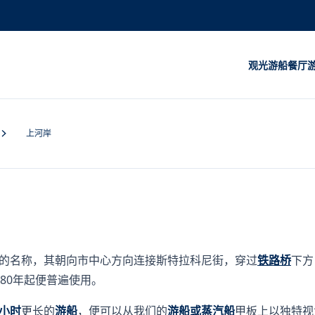
观光游船
餐厅
上河岸
的名称，其朝向市中心方向连接斯特拉科尼街，穿过
铁路桥
下方
80年起便普遍使用。
小时
更长的
游船
，便可以从我们的
游船或蒸汽船
甲板上以独特视