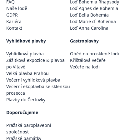
FAQ
Loď Bohemia Rhapsody
Naše lodě
Loď Agnes de Bohemia
GDPR
Loď Bella Bohemia
Kariéra
Loď Marie d´ Bohemia
Kontakt
Loď Anna Carolina
Vyhlídkové plavby
Gastroplavby
Vyhlídková plavba
Oběd na prosklené lodi
Zážitková expozice & plavba
Křišťálová večeře
po Vltavě
Večeře na lodi
Velká plavba Prahou
Večerní vyhlídková plavba
Večerní ekoplavba se sklenkou
prosecca
Plavby do Čertovky
Doporučujeme
Pražská paroplavební
společnost
Pražské památky