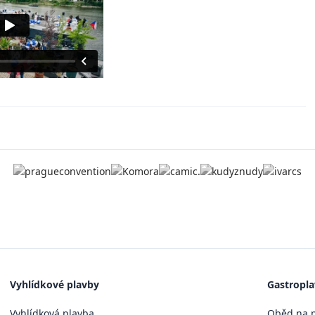
Vyhlídkové plavby
Gastropl
Vyhlídková plavba
Oběd na p