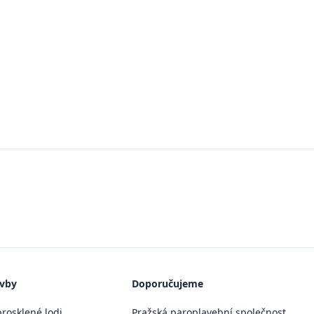
avby
Doporučujeme
rosklené lodi
Pražská paroplavební společnost