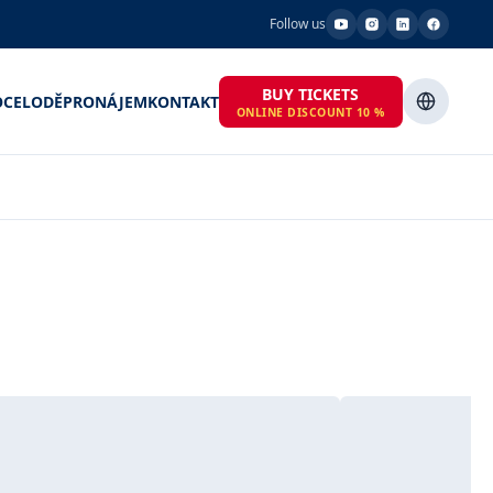
Follow us
BUY TICKETS
OCE
LODĚ
PRONÁJEM
KONTAKT
ONLINE DISCOUNT 10 %