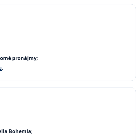
kromé pronájmy
;
u
.
ella Bohemia
;