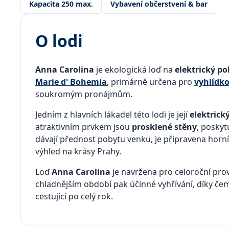
Kapacita 250 max.
Vybavení občerstvení & bar
O lodi
Anna Carolina
je ekologická loď na
elektrický p
Marie d' Bohemia
, primárně určena pro
vyhlídko
soukromým pronájmům.
Jedním z hlavních lákadel této lodi je její
elektrick
atraktivním prvkem jsou
prosklené stěny
, poskyt
dávají přednost pobytu venku, je připravena horn
výhled na krásy Prahy.
Loď
Anna Carolina
je navržena pro celoroční provo
chladnějším období pak účinné vyhřívání, díky če
cestující po celý rok.