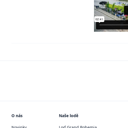
O nás
Naše lodě
Novinky
Loď Grand Bohemia