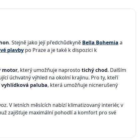
ohon
. Stejně jako její předchůdkyně
Bella Bohemia
a
vé plavby
po Praze a je také k dispozici k
ý motor
, který umožňuje naprosto
tichý chod
. Dalším
ující úchvatný výhled na okolní krajinu. Pro ty, kteří
í
vyhlídková paluba
, která umožňuje nicnerušený
z. V letních měsících nabízí klimatizovaný interiér, v
muž zajišťuje maximální pohodlí a komfort pro své