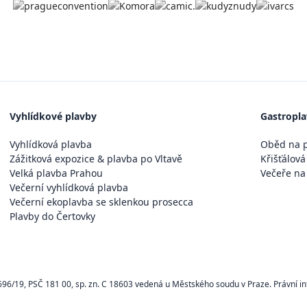
Vyhlídkové plavby
Gastropl
Vyhlídková plavba
Oběd na p
Zážitková expozice & plavba po Vltavě
Křišťálová
Velká plavba Prahou
Večeře na
Večerní vyhlídková plavba
Večerní ekoplavba se sklenkou prosecca
Plavby do Čertovky
696/19, PSČ 181 00, sp. zn. C 18603 vedená u Městského soudu v Praze. Právní i