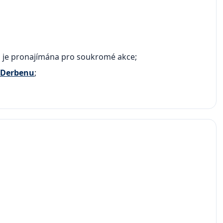
o je pronajímána pro soukromé akce;
v Derbenu
;