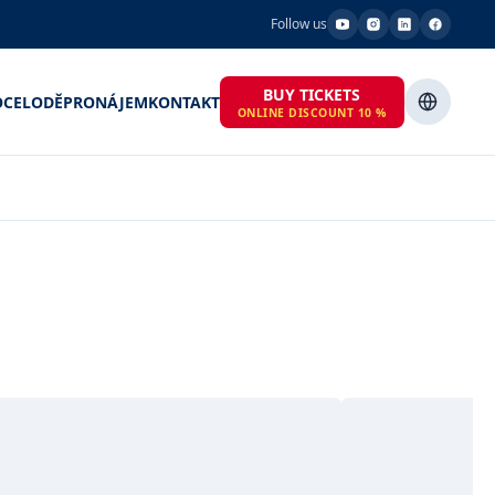
Follow us
BUY TICKETS
OCE
LODĚ
PRONÁJEM
KONTAKT
ONLINE DISCOUNT 10 %