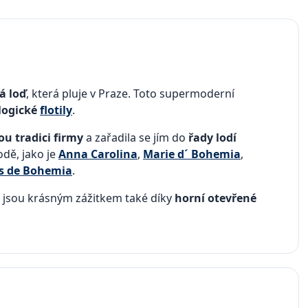
á loď
, která pluje v Praze. Toto supermoderní
logické
flotily
.
ou tradici firmy
a zařadila se jím do
řady lodí
odě, jako je
Anna Carolina
,
Marie d´ Bohemia
,
s de Bohemia
.
é jsou krásným zážitkem také díky
horní otevřené