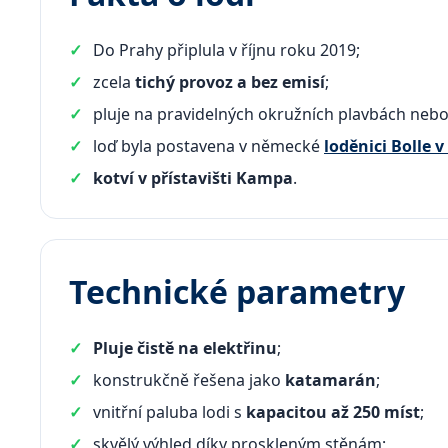
Do Prahy připlula v říjnu roku 2019;
zcela
tichý provoz a bez emisí
;
pluje na pravidelných okružních plavbách neb
loď byla postavena v německé
loděnici Bolle 
kotví v přístavišti Kampa
.
Technické parametry
Pluje čistě na elektřinu
;
konstrukčně řešena jako
katamarán
;
vnitřní paluba lodi s
kapacitou až 250 míst
;
skvělý výhled díky proskleným stěnám;