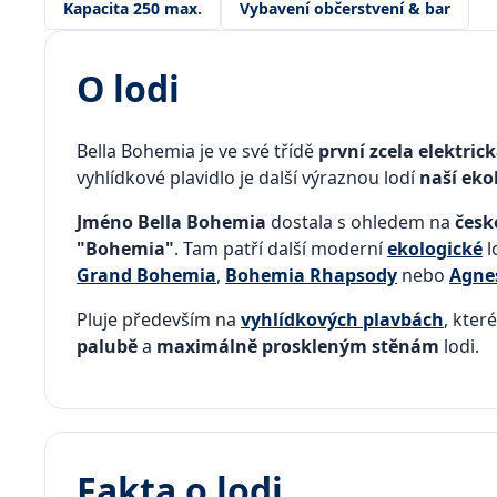
Kapacita 250 max.
Vybavení občerstvení & bar
O lodi
Bella Bohemia je ve své třídě
první zcela elektrick
vyhlídkové plavidlo je další výraznou lodí
naší eko
Jméno Bella Bohemia
dostala s ohledem na
česk
"Bohemia"
. Tam patří další moderní
ekologické
l
Grand Bohemia
,
Bohemia Rhapsody
nebo
Agne
Pluje především na
vyhlídkových plavbách
, kter
palubě
a
maximálně proskleným stěnám
lodi.
Fakta o lodi