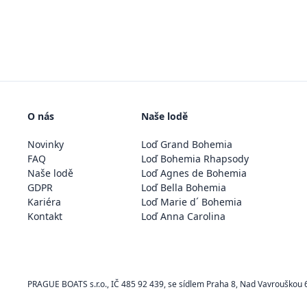
O nás
Naše lodě
Novinky
Loď Grand Bohemia
FAQ
Loď Bohemia Rhapsody
Naše lodě
Loď Agnes de Bohemia
GDPR
Loď Bella Bohemia
Kariéra
Loď Marie d´ Bohemia
Kontakt
Loď Anna Carolina
PRAGUE BOATS s.r.o., IČ 485 92 439, se sídlem Praha 8, Nad Vavrouškou 