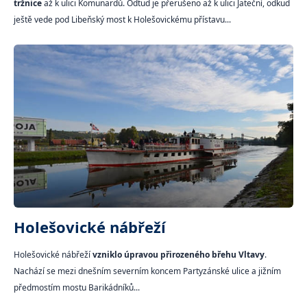
tržnice
až k ulici Komunardů. Odtud je přerušeno až k ulici Jateční, odkud
ještě vede pod Libeňský most k Holešovickému přístavu...
Holešovické nábřeží
Holešovické nábřeží
vzniklo úpravou přirozeného břehu Vltavy
.
Nachází se mezi dnešním severním koncem Partyzánské ulice a jižním
předmostím mostu Barikádníků...