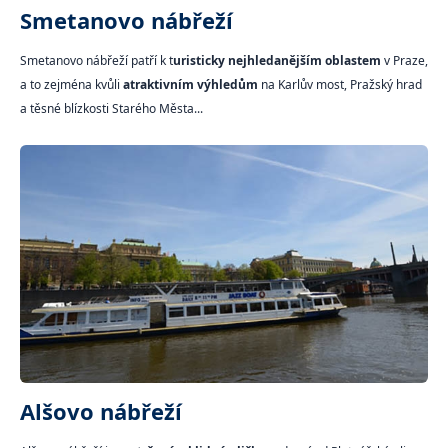
Smetanovo nábřeží
Smetanovo nábřeží patří k t
uristicky nejhledanějším oblastem
v Praze,
a to zejména kvůli
atraktivním výhledům
na Karlův most, Pražský hrad
a těsné blízkosti Starého Města...
Alšovo nábřeží