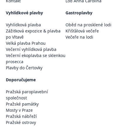
Kontakt
Loď Anna Carolina
Vyhlídkové plavby
Gastroplavby
Vyhlídková plavba
Oběd na prosklené lodi
Zážitková expozice & plavba
Křišťálová večeře
po Vltavě
Večeře na lodi
Velká plavba Prahou
Večerní vyhlídková plavba
Večerní ekoplavba se sklenkou
prosecca
Plavby do Čertovky
Doporučujeme
Pražská paroplavební
společnost
Pražské památky
Mosty v Praze
Pražská nábřeží
Pražské ostrovy