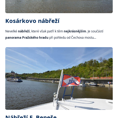
Kosárkovo nábřeží
Nevelké
nábřeží
, které však patří k těm
nejkrásnějším
. Je součástí
panorama Pražského hradu
při pohledu od Čechova mostu...
Nábřeží E. Beneše