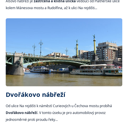
Alšovo nábřeží je
zastrčená a klidná ulička
vedoucí od Platnéřské ulice
kolem Mánesova mostu a Rudolfina, až k ulici Na rejdišti...
Dvořákovo nábřeží
Od ulice Na rejdišti k náměstí Curieových u Čechova mostu probíhá
Dvořákovo nábřeží
. V tomto úseku je pro automobilový provoz
jednosměrné proti proudu řeky...