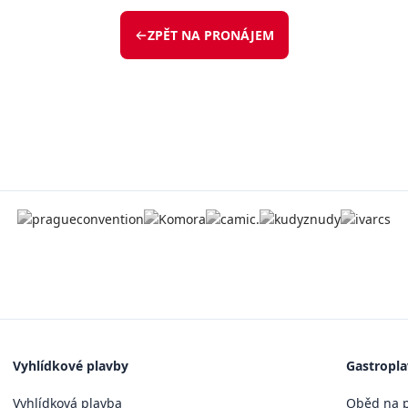
ZPĚT NA PRONÁJEM
Vyhlídkové plavby
Gastropl
Vyhlídková plavba
Oběd na p