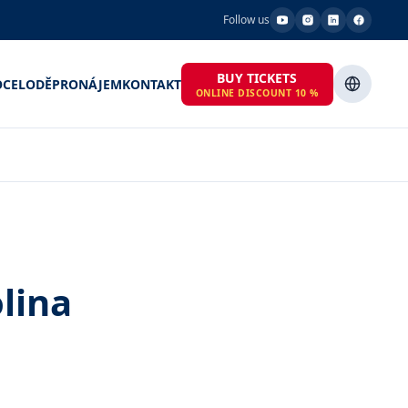
Follow us
BUY TICKETS
OCE
LODĚ
PRONÁJEM
KONTAKT
ONLINE DISCOUNT 10 %
lina