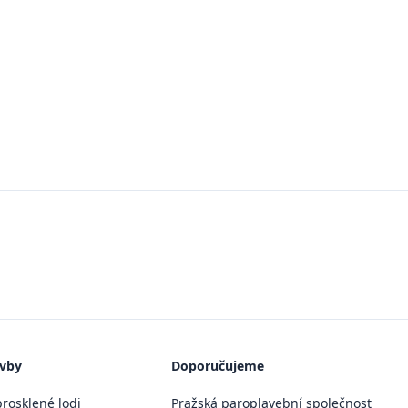
avby
Doporučujeme
rosklené lodi
Pražská paroplavební společnost