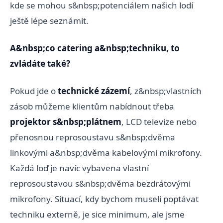
kde se mohou s&nbsp;potenciálem našich lodí
ještě lépe seznámit.
A&nbsp;co catering a&nbsp;techniku, to
zvládáte také?
Pokud jde o
technické zázemí
, z&nbsp;vlastních
zásob můžeme klientům nabídnout třeba
projektor s&nbsp;plátnem
, LCD televize nebo
přenosnou reprosoustavu s&nbsp;dvěma
linkovými a&nbsp;dvěma kabelovými mikrofony.
Každá loď je navíc vybavena vlastní
reprosoustavou s&nbsp;dvěma bezdrátovými
mikrofony. Situací, kdy bychom museli poptávat
techniku externě, je sice minimum, ale jsme