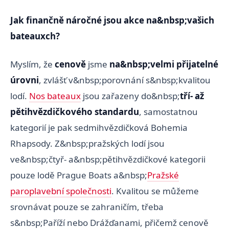
Jak finančně náročné jsou akce na&nbsp;vašich
bateauxch?
Myslím, že
cenově
jsme
na&nbsp;velmi přijatelné
úrovni
, zvlášť v&nbsp;porovnání s&nbsp;kvalitou
lodí.
Nos bateaux
jsou zařazeny do&nbsp;
tří- až
pětihvězdičkového standardu
, samostatnou
kategorií je pak sedmihvězdičková Bohemia
Rhapsody. Z&nbsp;pražských lodí jsou
ve&nbsp;čtyř- a&nbsp;pětihvězdičkové kategorii
pouze lodě Prague Boats a&nbsp;
Pražské
paroplavební společnosti
. Kvalitou se můžeme
srovnávat pouze se zahraničím, třeba
s&nbsp;Paříží nebo Drážďanami, přičemž cenově