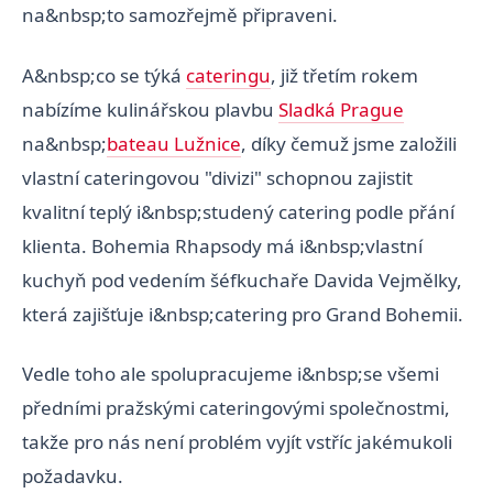
na&nbsp;to samozřejmě připraveni.
A&nbsp;co se týká
cateringu
, již třetím rokem
nabízíme kulinářskou plavbu
Sladká Prague
na&nbsp;
bateau Lužnice
, díky čemuž jsme založili
vlastní cateringovou "divizi" schopnou zajistit
kvalitní teplý i&nbsp;studený catering podle přání
klienta. Bohemia Rhapsody má i&nbsp;vlastní
kuchyň pod vedením šéfkuchaře Davida Vejmělky,
která zajišťuje i&nbsp;catering pro Grand Bohemii.
Vedle toho ale spolupracujeme i&nbsp;se všemi
předními pražskými cateringovými společnostmi,
takže pro nás není problém vyjít vstříc jakémukoli
požadavku.