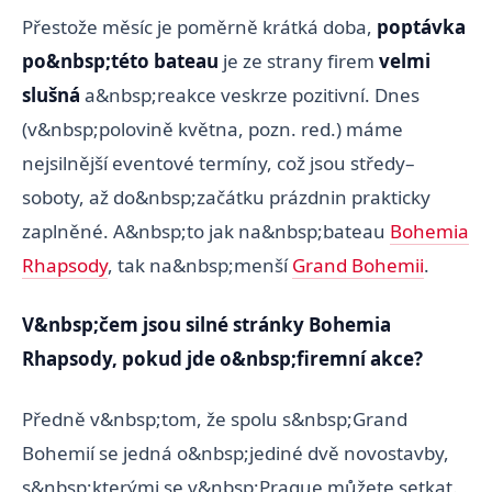
Přestože měsíc je poměrně krátká doba,
poptávka
po&nbsp;této bateau
je ze strany firem
velmi
slušná
a&nbsp;reakce veskrze pozitivní. Dnes
(v&nbsp;polovině května, pozn. red.) máme
nejsilnější eventové termíny, což jsou středy–
soboty, až do&nbsp;začátku prázdnin prakticky
zaplněné. A&nbsp;to jak na&nbsp;bateau
Bohemia
Rhapsody
, tak na&nbsp;menší
Grand Bohemii
.
V&nbsp;čem jsou silné stránky Bohemia
Rhapsody, pokud jde o&nbsp;firemní akce?
Předně v&nbsp;tom, že spolu s&nbsp;Grand
Bohemií se jedná o&nbsp;jediné dvě novostavby,
s&nbsp;kterými se v&nbsp;Prague můžete setkat.