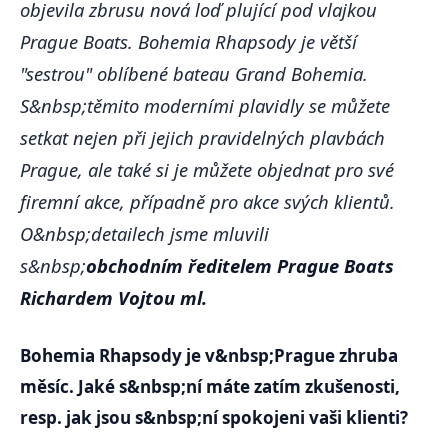
objevila zbrusu nová loď plující pod vlajkou
Prague Boats. Bohemia Rhapsody je větší
"sestrou" oblíbené bateau Grand Bohemia.
S&nbsp;těmito moderními plavidly se můžete
setkat nejen při jejich pravidelných plavbách
Prague, ale také si je můžete objednat pro své
firemní akce, případně pro akce svých klientů.
O&nbsp;detailech jsme mluvili
s&nbsp;
obchodním ředitelem Prague Boats
Richardem Vojtou ml.
Bohemia Rhapsody je v&nbsp;Prague zhruba
měsíc. Jaké s&nbsp;ní máte zatím zkušenosti,
resp. jak jsou s&nbsp;ní spokojeni vaši klienti?