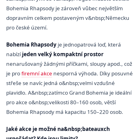
Bohemia Rhapsody je zároveň vůbec největším
dopravním celkem postaveným v&nbsp;Německu
pro české území.
Bohemia Rhapsody
je jednopatrová loď, která
nabízí
jeden velký kompaktní prostor
nenarušovaný žádnými příčkami, sloupy apod., což
je pro
firemní akce
nesporná výhoda. Díky posuvné
střeše se navíc jedná o&nbsp;velmi vzdušné
plavidlo. A&nbsp;zatímco Grand Bohemia je ideální
pro akce o&nbsp;velikosti 80–160 osob, větší
Bohemia Rhapsody má kapacitu 150–220 osob.
Jaké akce je možné na&nbsp;bateauxch
uspořádat? Kde jsou limity?