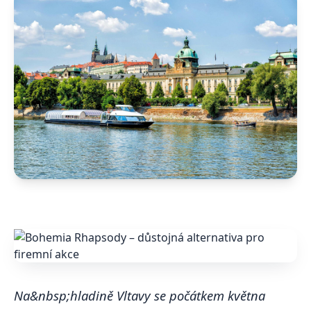
Na&nbsp;hladině Vltavy se počátkem května