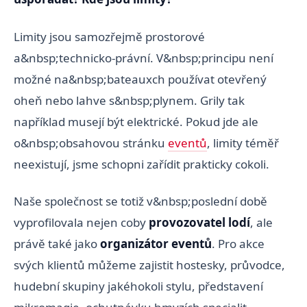
Limity jsou samozřejmě prostorové
a&nbsp;technicko-právní. V&nbsp;principu není
možné na&nbsp;bateauxch používat otevřený
oheň nebo lahve s&nbsp;plynem. Grily tak
například musejí být elektrické. Pokud jde ale
o&nbsp;obsahovou stránku
eventů
, limity téměř
neexistují, jsme schopni zařídit prakticky cokoli.
Naše společnost se totiž v&nbsp;poslední době
vyprofilovala nejen coby
provozovatel lodí
, ale
právě také jako
organizátor eventů
. Pro akce
svých klientů můžeme zajistit hostesky, průvodce,
hudební skupiny jakéhokoli stylu, představení