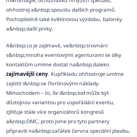
mikromagie, ochutnávku hmyzích specialit,
ohňostroj a&nbsp;spoustu dalších programů.
Pochopitelně také květinovou výzdobu, balonky
a&nbsp;další prvky.
A&nbsp;co je zajímavé, ve&nbsp;srovnání
s&nbsp;mnoha eventovými agenturami se díky
kontaktům umíme dostat na&nbsp;daleko
zajímavější ceny
. Kupříkladu ohňostroje umíme
zajistit i&nbsp;se čtvrtinovými náklady.
Mimochodem – to, že i&nbsp;loď může být
důstojnou variantou pro uspořádání eventu,
zjišťuje stále více organizátorů kongresů
a&nbsp;DMC, proto jsme pro tyto partnery
připravili na&nbsp;začátek června speciální plavbu,