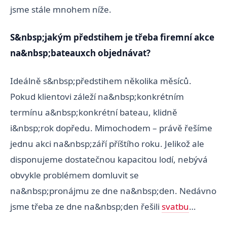
jsme stále mnohem níže.
S&nbsp;jakým předstihem je třeba firemní akce
na&nbsp;bateauxch objednávat?
Ideálně s&nbsp;předstihem několika měsíců.
Pokud klientovi záleží na&nbsp;konkrétním
termínu a&nbsp;konkrétní bateau, klidně
i&nbsp;rok dopředu. Mimochodem – právě řešíme
jednu akci na&nbsp;září příštího roku. Jelikož ale
disponujeme dostatečnou kapacitou lodí, nebývá
obvykle problémem domluvit se
na&nbsp;pronájmu ze dne na&nbsp;den. Nedávno
jsme třeba ze dne na&nbsp;den řešili
svatbu
…