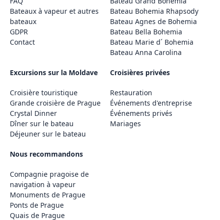
FAQ
Bateau Grand Bohemia
Bateaux à vapeur et autres
Bateau Bohemia Rhapsody
bateaux
Bateau Agnes de Bohemia
GDPR
Bateau Bella Bohemia
Contact
Bateau Marie d´ Bohemia
Bateau Anna Carolina
Excursions sur la Moldave
Croisières privées
Croisière touristique
Restauration
Grande croisière de Prague
Événements d'entreprise
Crystal Dinner
Événements privés
Dîner sur le bateau
Mariages
Déjeuner sur le bateau
Nous recommandons
Compagnie pragoise de
navigation à vapeur
Monuments de Prague
Ponts de Prague
Quais de Prague